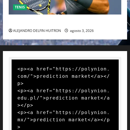
TENIS
RAFA NADAL EL MÁS GRANDE DEL MUNDO DEL TENIS
ALEJANDRO DELFIN HUITRON
agosto 3, 2026
<p><a href="https://polynion.
com/">prediction market</a></
p>

<p><a href="https://polynion.
edu.pl/">prediction market</a
></p>

<p><a href="https://polynion.
mx/">prediction market</a></p
>
