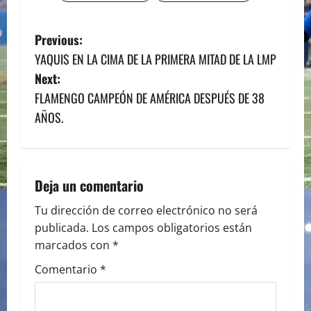
P
Previous:
YAQUIS EN LA CIMA DE LA PRIMERA MITAD DE LA LMP
o
Next:
s
FLAMENGO CAMPEÓN DE AMÉRICA DESPUÉS DE 38
AÑOS.
t
n
a
Deja un comentario
v
Tu dirección de correo electrónico no será
publicada.
Los campos obligatorios están
i
marcados con
*
g
Comentario
*
a