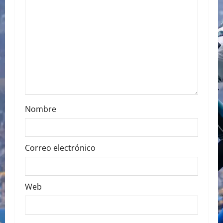
t
i
o
n
Nombre
Correo electrónico
Web