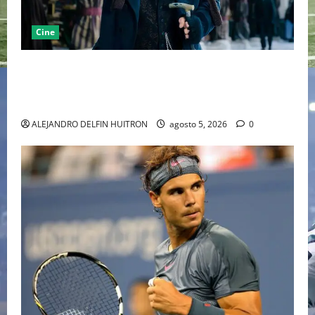
Cine
“EBENEZER” MARCA EL REGRESO DE JOHNNY DEPP A
HOLLYWOOD TRAS SU PASO POR EL CINE
INDEPENDIENTE EUROPEO
ALEJANDRO DELFIN HUITRON
agosto 5, 2026
0