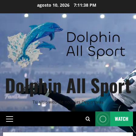
Skip
agosto 10, 2026
7:11:40 PM
to
content
Dolphin All Sport
Tu sitio web de noticias Deportivas
WATCH
Primary
Menu