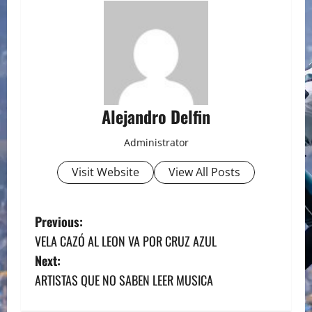
Alejandro Delfin
Administrator
Visit Website
View All Posts
P
Previous:
VELA CAZÓ AL LEON VA POR CRUZ AZUL
o
Next:
s
ARTISTAS QUE NO SABEN LEER MUSICA