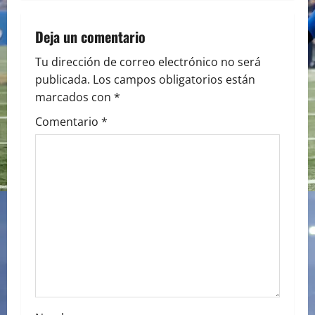
t
n
Deja un comentario
a
Tu dirección de correo electrónico no será
publicada.
Los campos obligatorios están
v
marcados con
*
i
Comentario
*
g
a
t
i
o
n