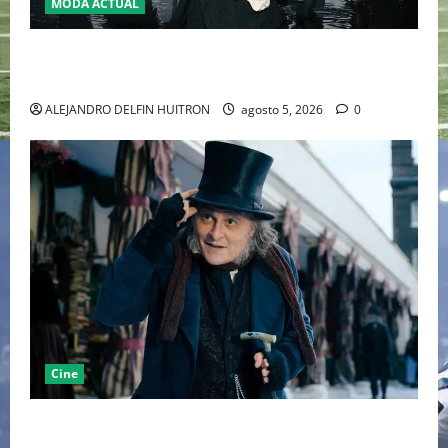
MODA ACTUAL
LA MET GALA 2027 HOMENAJEARÁ A JOHN GALLIANO
MARCANDO EL REGRESO DEL REY DEL DRAMATISMO
ALEJANDRO DELFIN HUITRON
agosto 5, 2026
0
Cine
“EBENEZER” MARCA EL REGRESO DE JOHNNY DEPP A