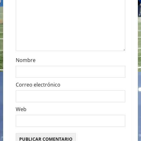
i
o
n
Nombre
Correo electrónico
Web