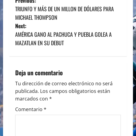
P
Previous:
TRIUNFO Y MÁS DE UN MILLON DE DÓLARES PARA
o
MICHAEL THOMPSON
s
Next:
AMÉRICA GANO AL PACHUCA Y PUEBLA GOLEA A
t
MAZATLAN EN SU DEBUT
n
a
Deja un comentario
v
Tu dirección de correo electrónico no será
i
publicada.
Los campos obligatorios están
marcados con
*
g
Comentario
*
a
t