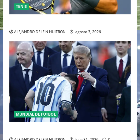
TENIS
RAFA NADAL EL MÁS GRANDE DEL MUNDO DEL TENIS
ALEJANDRO DELFIN HUITRON
agosto 3, 2026
MUNDIAL DE FUTBOL
GIANNI INFANTINO Y LA FIFA, ENMEDIO DEL HURACAN
ALEJANDRO DELFIN HUITRON
julio 31, 2026
0