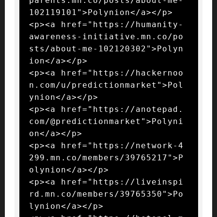
parents.mn.co/posts/about-me-
102119101">Polynion</a></p>

<p><a href="https://humanity-
awareness-initiative.mn.co/po
sts/about-me-102120302">Polyn
ion</a></p>

<p><a href="https://hackernoo
n.com/u/predictionmarket">Pol
ynion</a></p>

<p><a href="https://anotepad.
com/@predictionmarket">Polyni
on</a></p>

<p><a href="https://network-4
299.mn.co/members/39765217">P
olynion</a></p>

<p><a href="https://liveinspi
rd.mn.co/members/39765350">Po
lynion</a></p>
