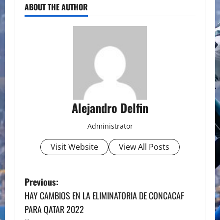
ABOUT THE AUTHOR
Alejandro Delfin
Administrator
Visit Website
View All Posts
P
Previous:
HAY CAMBIOS EN LA ELIMINATORIA DE CONCACAF
o
PARA QATAR 2022