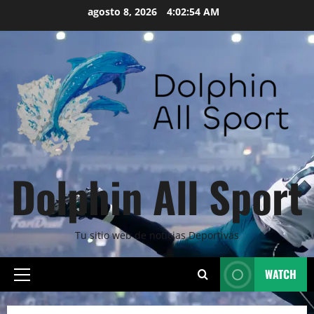
Skip
agosto 8, 2026
4:02:56 AM
to
content
Dolphin All Sport
Tu sitio web de noticias Deportivas
WATCH
Primary
Menu