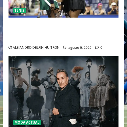
TENIS
EL RETORNO DEL DÚO DINÁMICO: SERENA Y VENUS
WILLIAMS DISPUTARÁN LOS DOBLES EN CINCINNATI
2026
ALEJANDRO DELFIN HUITRON
agosto 6, 2026
0
MODA ACTUAL