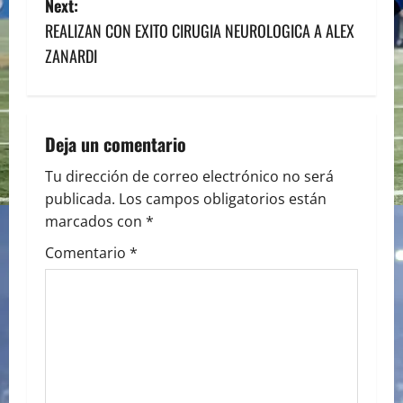
s
Next:
REALIZAN CON EXITO CIRUGIA NEUROLOGICA A ALEX
t
ZANARDI
n
a
Deja un comentario
v
Tu dirección de correo electrónico no será
i
publicada.
Los campos obligatorios están
marcados con
*
g
Comentario
*
a
t
i
o