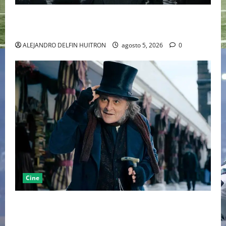
LA MET GALA 2027 HOMENAJEARÁ A JOHN GALLIANO
MARCANDO EL REGRESO DEL REY DEL DRAMATISMO
ALEJANDRO DELFIN HUITRON
agosto 5, 2026
0
Cine
“EBENEZER” MARCA EL REGRESO DE JOHNNY DEPP A
HOLLYWOOD TRAS SU PASO POR EL CINE