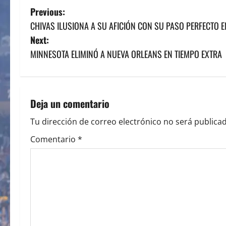
P
Previous:
CHIVAS ILUSIONA A SU AFICIÓN CON SU PASO PERFECTO
o
Next:
s
MINNESOTA ELIMINÓ A NUEVA ORLEANS EN TIEMPO EXTRA
t
n
Deja un comentario
a
Tu dirección de correo electrónico no será publicad
v
Comentario
*
i
g
a