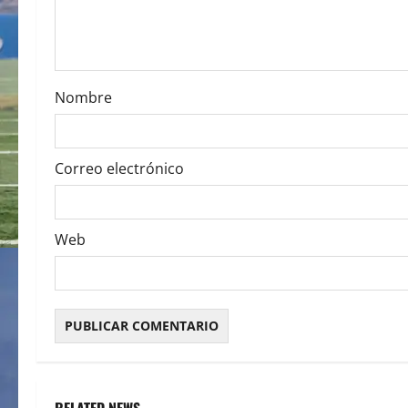
t
i
o
Nombre
n
Correo electrónico
Web