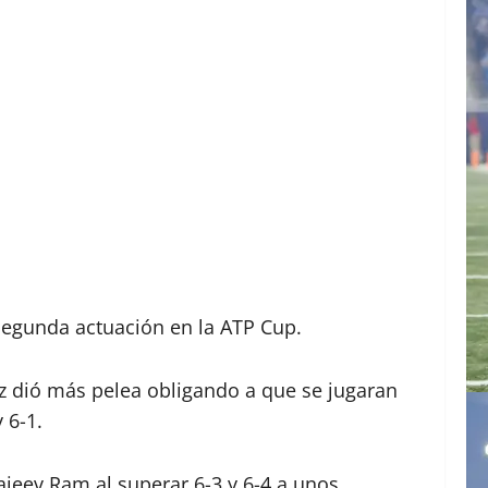
u segunda actuación en la ATP Cup.
tz dió más pelea obligando a que se jugaran
 6-1.
ajeev Ram al superar 6-3 y 6-4 a unos