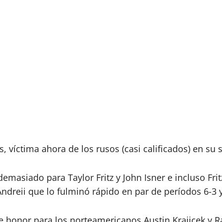
s, víctima ahora de los rusos (casi calificados) en s
masiado para Taylor Fritz y John Isner e incluso Fri
 Andreii que lo fulminó rápido en par de períodos 6-3 y
e honor para los norteamericanos Austin Krajicek y R