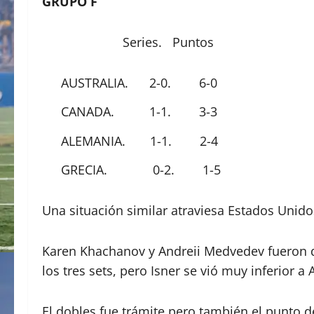
GRUPO F
Series. Puntos
AUSTRALIA. 2-0. 6-0
CANADA. 1-1. 3-3
ALEMANIA. 1-1. 2-4
GRECIA. 0-2. 1-5
Una situación similar atraviesa Estados Unido
Karen Khachanov y Andreii Medvedev fueron de
los tres sets, pero Isner se vió muy inferior a
El dobles fue trámite pero también el punto d