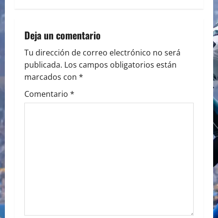
t
n
Deja un comentario
a
Tu dirección de correo electrónico no será
publicada.
Los campos obligatorios están
v
marcados con
*
i
Comentario
*
g
a
t
i
o
n