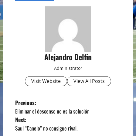
Alejandro Delfin
Administrator
Visit Website
View All Posts
P
Previous:
Eliminar el descenso no es la solución
o
Next:
s
Saul “Canelo” no consigue rival.