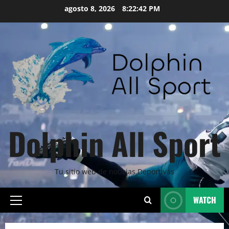
Skip
agosto 8, 2026
8:22:43 PM
to
content
Dolphin All Sport
Tu sitio web de noticias Deportivas
WATCH
Primary
Menu