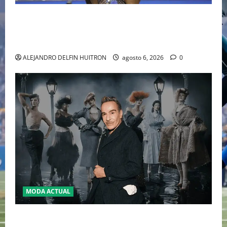
EL RETORNO DEL DÚO DINÁMICO: SERENA Y VENUS
WILLIAMS DISPUTARÁN LOS DOBLES EN CINCINNATI
2026
ALEJANDRO DELFIN HUITRON
agosto 6, 2026
0
MODA ACTUAL
LA MET GALA 2027 HOMENAJEARÁ A JOHN GALLIANO