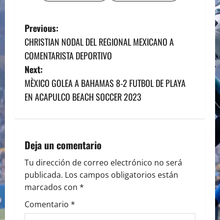
P
Previous:
CHRISTIAN NODAL DEL REGIONAL MEXICANO A
o
COMENTARISTA DEPORTIVO
s
Next:
MÈXICO GOLEA A BAHAMAS 8-2 FUTBOL DE PLAYA
t
EN ACAPULCO BEACH SOCCER 2023
n
a
Deja un comentario
v
Tu dirección de correo electrónico no será
i
publicada.
Los campos obligatorios están
marcados con
*
g
Comentario
*
a