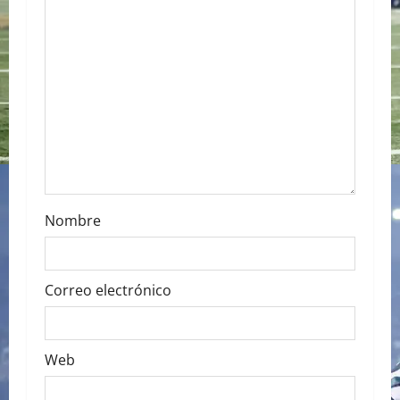
t
i
o
n
Nombre
Correo electrónico
Web