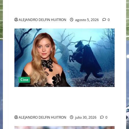
DEPP A HOLLYWOOD TRAS SU PASO POR EL
CINE INDEPENDIENTE EUROPEO
ALEJANDRO DELFIN HUITRON
agosto 5, 2026
0
Cine
SYDNEY SWEENEY REINTERPRETA EL TERROR
CLÁSICO PRESENTANDO UNA VISIÓN FEMENINA
DE SLEEPY HOLLOW
ALEJANDRO DELFIN HUITRON
julio 30, 2026
0