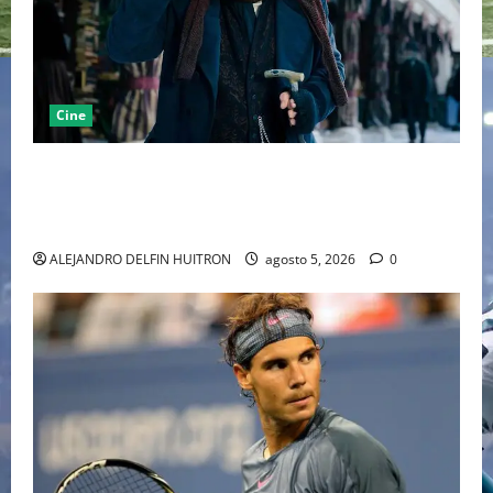
Cine
“EBENEZER” MARCA EL REGRESO DE JOHNNY DEPP A
HOLLYWOOD TRAS SU PASO POR EL CINE
INDEPENDIENTE EUROPEO
ALEJANDRO DELFIN HUITRON
agosto 5, 2026
0