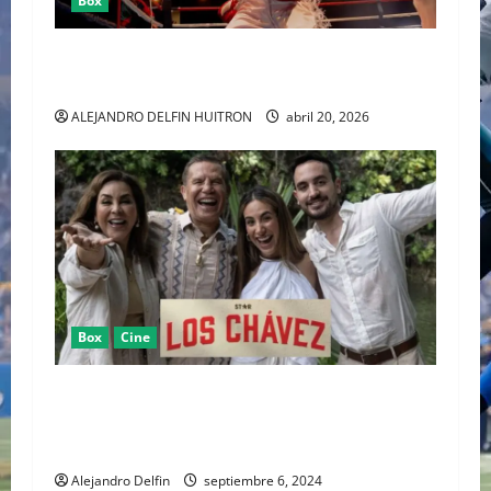
Box
SYDNEY SWEENEY ENTRE EL RING DE “CHRISTY”
Y EL CAOS DE “EUPHORIA”
ALEJANDRO DELFIN HUITRON
abril 20, 2026
Box
Cine
EL 11 DE SEPTIEMBRE DISNEY+ ESTRENA EL
REALITY DE LA LEYENDA DEL BOXEO MEXICANO
“LOS CHÁVEZ”
Alejandro Delfin
septiembre 6, 2024