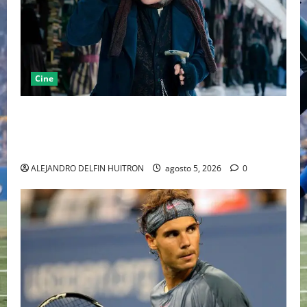
Cine
“EBENEZER” MARCA EL REGRESO DE JOHNNY DEPP A
HOLLYWOOD TRAS SU PASO POR EL CINE
INDEPENDIENTE EUROPEO
ALEJANDRO DELFIN HUITRON
agosto 5, 2026
0