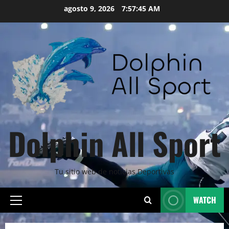
Skip
agosto 9, 2026
7:57:46 AM
to
content
Dolphin All Sport
Tu sitio web de noticias Deportivas
WATCH
Primary
Menu