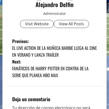
Alejandro Delfin
Administrator
Visit Website
View All Posts
P
Previous:
EL LIVE ACTION DE LA MUÑECA BARBIE LLEGA AL CINE
o
EN VERANO Y LANZA TRAÍLER
s
Next:
FANÁTICOS DE HARRY POTTER EN CONTRA DE LA
t
SERIE QUE PLANEA HBO MAX
n
a
Deja un comentario
v
Tu dirección de correo electrónico no será