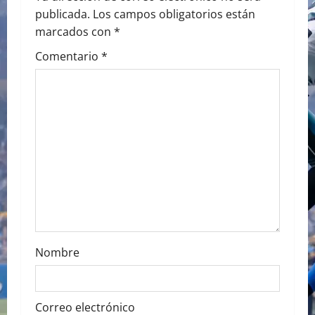
i
publicada.
Los campos obligatorios están
marcados con
*
g
Comentario
*
a
t
i
o
n
Nombre
Correo electrónico