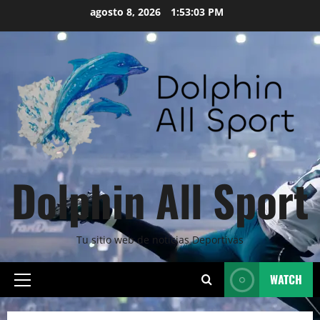
Skip
agosto 8, 2026
1:53:05 PM
to
content
Dolphin All Sport
Tu sitio web de noticias Deportivas
WATCH
Primary
Menu