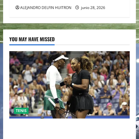
ALEJANDRO DELFIN HUITRON
junio 28, 2026
YOU MAY HAVE MISSED
TENIS
EL RETORNO DEL DÚO DINÁMICO: SERENA Y VENUS
WILLIAMS DISPUTARÁN LOS DOBLES EN CINCINNATI