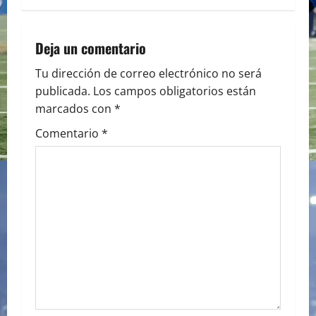
n
a
Deja un comentario
v
Tu dirección de correo electrónico no será
publicada.
Los campos obligatorios están
i
marcados con
*
g
Comentario
*
a
t
i
o
n