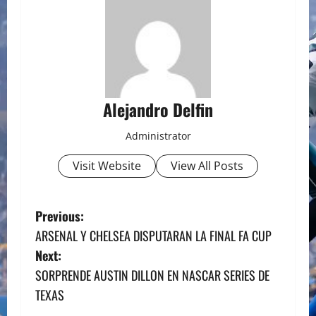
Alejandro Delfin
Administrator
Visit Website
View All Posts
P
Previous:
ARSENAL Y CHELSEA DISPUTARAN LA FINAL FA CUP
o
Next:
s
SORPRENDE AUSTIN DILLON EN NASCAR SERIES DE
TEXAS
t