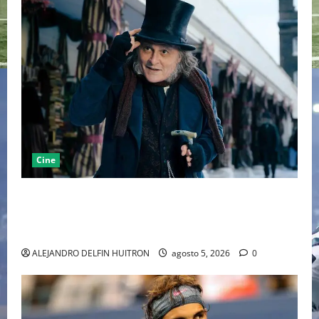
Cine
“EBENEZER” MARCA EL REGRESO DE JOHNNY DEPP A
HOLLYWOOD TRAS SU PASO POR EL CINE
INDEPENDIENTE EUROPEO
ALEJANDRO DELFIN HUITRON
agosto 5, 2026
0