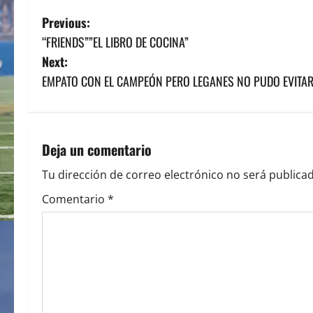
P
Previous:
“FRIENDS””EL LIBRO DE COCINA”
o
Next:
s
EMPATO CON EL CAMPEÓN PERO LEGANES NO PUDO EVITA
t
n
Deja un comentario
a
Tu dirección de correo electrónico no será publicad
v
Comentario
*
i
g
a