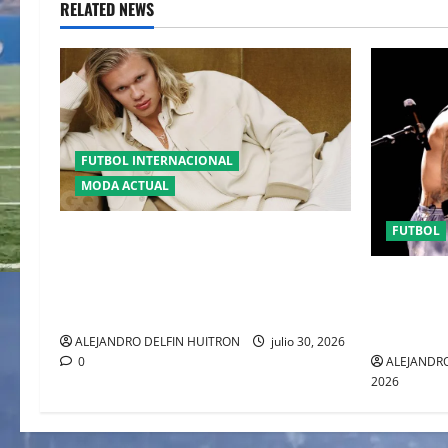
RELATED NEWS
FUTBOL INTERNACIONAL
MODA ACTUAL
FUTBOL
GLAMOUR “ERLING HAALAND”
DESLUMBRA EN EL DESFILE ALTA
EL CANADI
SARTORIA DE DOLCE & GABBANA TRAS
SUMA AL 
EL MUNDIAL 2026
CLAUSURA
ALEJANDRO DELFIN HUITRON
julio 30, 2026
ALEJANDRO
0
2026