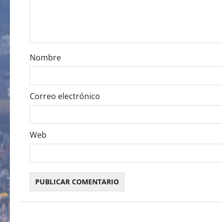
t
i
o
Nombre
n
Correo electrónico
Web