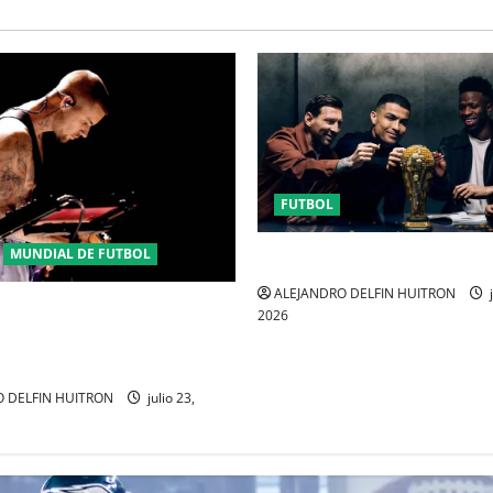
FUTBOL
MUNDIAL DE FUTBOL
URUGUAY FUERA DEL MUNDI
ALEJANDRO DELFIN HUITRON
j
ENSE JUSTIN BIEBER SE
2026
MEDIO TIEMPO DE LA
 DEL MUNDIAL 2026
 DELFIN HUITRON
julio 23,