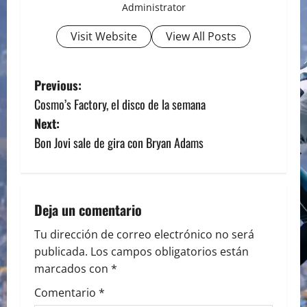
Administrator
Visit Website
View All Posts
P
Previous:
Cosmo’s Factory, el disco de la semana
o
Next:
s
Bon Jovi sale de gira con Bryan Adams
t
n
Deja un comentario
a
Tu dirección de correo electrónico no será
publicada.
Los campos obligatorios están
v
marcados con
*
i
Comentario
*