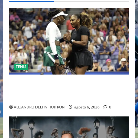
TENIS
EL RETORNO DEL DÚO DINÁMICO: SERENA Y VENUS
WILLIAMS DISPUTARÁN LOS DOBLES EN CINCINNATI
2026
ALEJANDRO DELFIN HUITRON
agosto 6, 2026
0