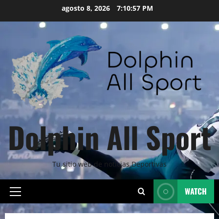
Skip
agosto 8, 2026
7:10:58 PM
to
content
Dolphin All Sport
Tu sitio web de noticias Deportivas
WATCH
Primary
Menu