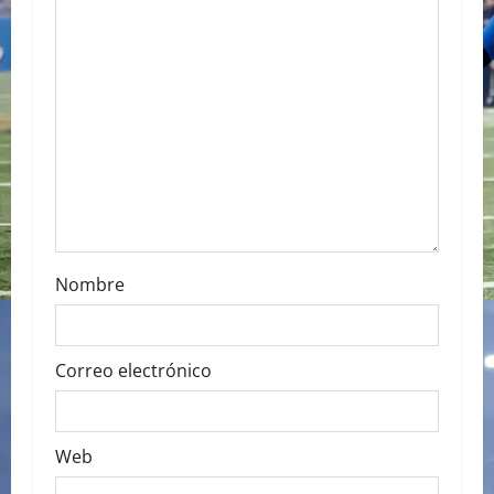
g
a
t
i
o
n
Nombre
Correo electrónico
Web