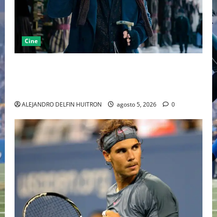
Cine
“EBENEZER” MARCA EL REGRESO DE JOHNNY DEPP A
HOLLYWOOD TRAS SU PASO POR EL CINE
INDEPENDIENTE EUROPEO
ALEJANDRO DELFIN HUITRON
agosto 5, 2026
0