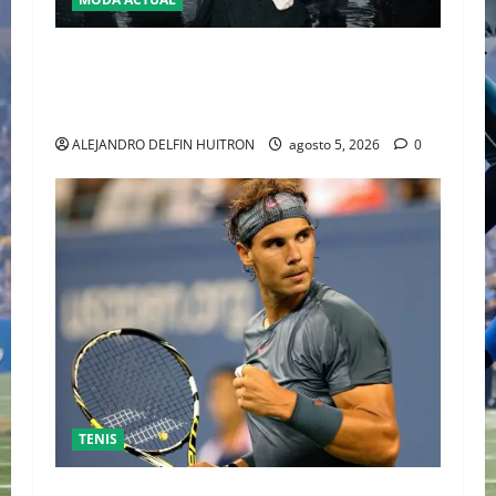
o
n
LA MET GALA 2027 HOMENAJEARÁ A JOHN
GALLIANO MARCANDO EL REGRESO DEL REY
DEL DRAMATISMO
ALEJANDRO DELFIN HUITRON
agosto 5, 2026
0
TENIS