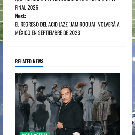
s
FINAL 2026
Next:
t
EL REGRESO DEL ACID JAZZ ´JAMIROQUAI´ VOLVERÁ A
n
MÉXICO EN SEPTIEMBRE DE 2026
a
v
RELATED NEWS
i
g
a
t
i
MODA ACTUAL