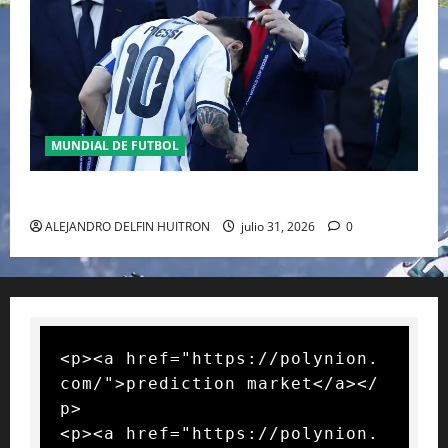
MUNDIAL DE FUTBOL
GIANNI INFANTINO Y LA FIFA, ENMEDIO DEL HURACAN
ALEJANDRO DELFIN HUITRON
julio 31, 2026
0
<p><a href="https://polynion.
com/">prediction market</a></
p>

<p><a href="https://polynion.