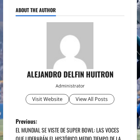
ABOUT THE AUTHOR
ALEJANDRO DELFIN HUITRON
Administrator
Visit Website
View All Posts
P
Previous:
EL MUNDIAL SE VISTE DE SUPER BOWL: LAS VOCES
o
QUE LIDERARÁN EL HISTÓRICO MEDIO TIEMPO DE LA