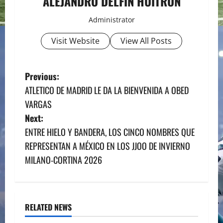
ALEJANDRO DELFIN HUITRON
Administrator
Visit Website
View All Posts
P
Previous:
ATLETICO DE MADRID LE DA LA BIENVENIDA A OBED
o
VARGAS
s
Next:
ENTRE HIELO Y BANDERA, LOS CINCO NOMBRES QUE
t
REPRESENTAN A MÉXICO EN LOS JJOO DE INVIERNO
n
MILANO-CORTINA 2026
a
v
RELATED NEWS