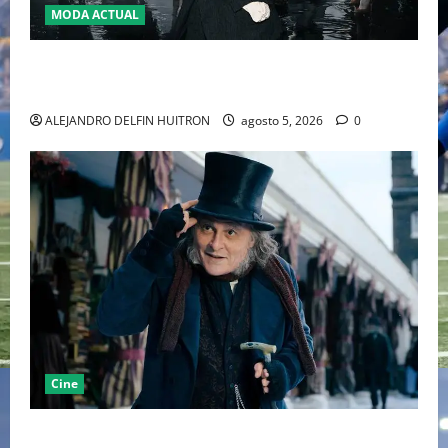
MODA ACTUAL
LA MET GALA 2027 HOMENAJEARÁ A JOHN GALLIANO
MARCANDO EL REGRESO DEL REY DEL DRAMATISMO
ALEJANDRO DELFIN HUITRON
agosto 5, 2026
0
Cine
“EBENEZER” MARCA EL REGRESO DE JOHNNY DEPP A