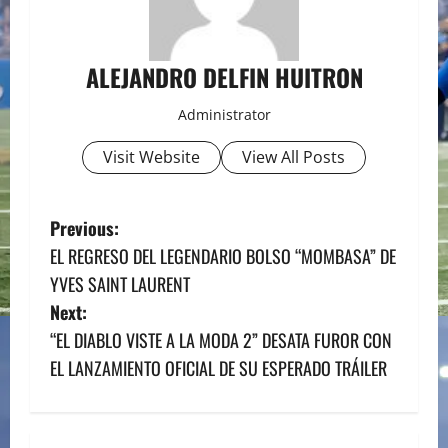
ALEJANDRO DELFIN HUITRON
Administrator
Visit Website
View All Posts
P
Previous:
EL REGRESO DEL LEGENDARIO BOLSO “MOMBASA” DE
o
YVES SAINT LAURENT
s
Next:
“EL DIABLO VISTE A LA MODA 2” DESATA FUROR CON
t
EL LANZAMIENTO OFICIAL DE SU ESPERADO TRÁILER
n
a