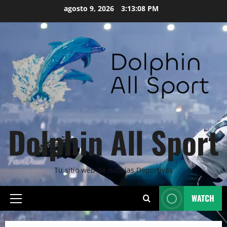
Skip
agosto 9, 2026
3:13:10 PM
to
content
Dolphin All Sport
Tu sitio web de noticias Deportivas
WATCH
Primary
Menu