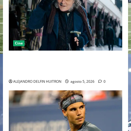
Cine
“EBENEZER” MARCA EL REGRESO DE JOHNNY DEPP A
HOLLYWOOD TRAS SU PASO POR EL CINE
INDEPENDIENTE EUROPEO
ALEJANDRO DELFIN HUITRON
agosto 5, 2026
0