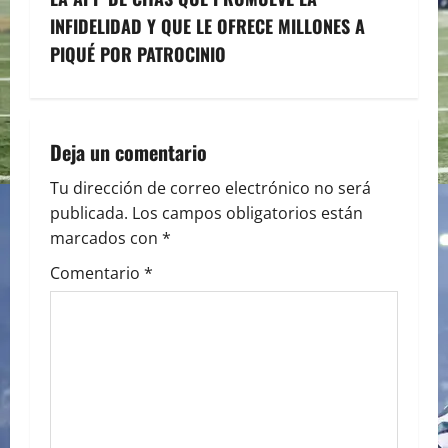
t
INFIDELIDAD Y QUE LE OFRECE MILLONES A
n
PIQUÉ POR PATROCINIO
a
v
Deja un comentario
i
Tu dirección de correo electrónico no será
publicada.
Los campos obligatorios están
g
marcados con
*
a
Comentario
*
t
i
o
n