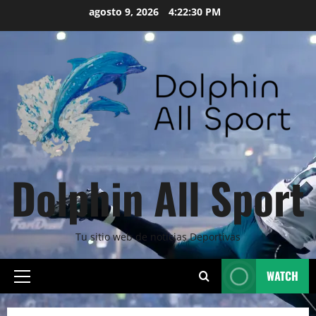
Skip
agosto 9, 2026
4:22:32 PM
to
content
Dolphin All Sport
Tu sitio web de noticias Deportivas
WATCH
Primary
Menu