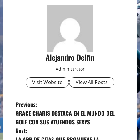
Alejandro Delfin
Administrator
Visit Website
View All Posts
P
Previous:
GRACE CHARIS DESTACA EN EL MUNDO DEL
o
GOLF CON SUS ATUENDOS SEXYS
s
Next:
LA APP DE CITAS QUE PROMUEVE LA