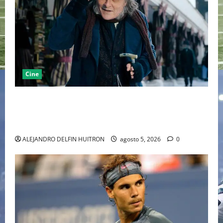
Cine
“EBENEZER” MARCA EL REGRESO DE JOHNNY DEPP A
HOLLYWOOD TRAS SU PASO POR EL CINE
INDEPENDIENTE EUROPEO
ALEJANDRO DELFIN HUITRON
agosto 5, 2026
0