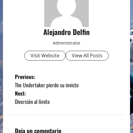
Alejandro Delfin
Administrator
Visit Website
View All Posts
P
Previous:
The Undertaker pierde su invicto
o
Next:
s
Diversión al límite
t
n
Deja un comentario