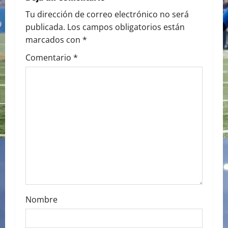
a
Tu dirección de correo electrónico no será
publicada.
Los campos obligatorios están
v
marcados con
*
i
Comentario
*
g
a
t
i
o
n
Nombre