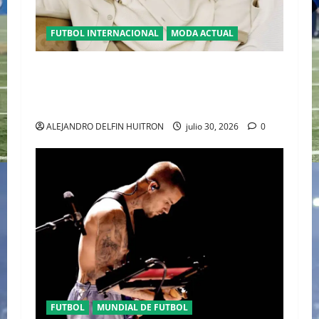
FUTBOL INTERNACIONAL
MODA ACTUAL
GLAMOUR “ERLING HAALAND” DESLUMBRA EN
EL DESFILE ALTA SARTORIA DE DOLCE &
GABBANA TRAS EL MUNDIAL 2026
ALEJANDRO DELFIN HUITRON
julio 30, 2026
0
FUTBOL
MUNDIAL DE FUTBOL