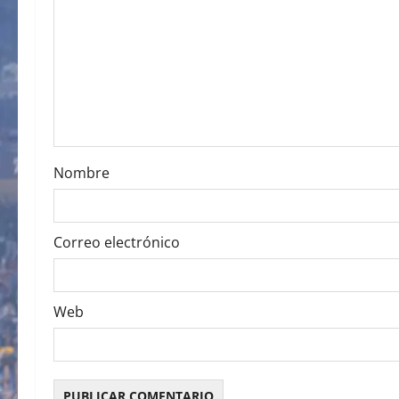
g
a
t
i
o
Nombre
n
Correo electrónico
Web