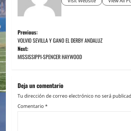
Visit Website
View All P
P
Previous:
VOLVIO SEVILLA Y GANO EL DERBY ANDALUZ
o
Next:
s
MISSISSIPPI-SPENCER HAYWOOD
t
n
Deja un comentario
a
Tu dirección de correo electrónico no será publicad
v
Comentario
*
i