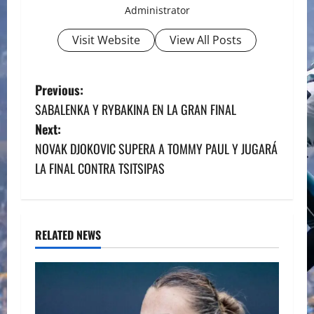
Administrator
Visit Website
View All Posts
P
Previous:
SABALENKA Y RYBAKINA EN LA GRAN FINAL
o
Next:
s
NOVAK DJOKOVIC SUPERA A TOMMY PAUL Y JUGARÁ
LA FINAL CONTRA TSITSIPAS
t
n
a
RELATED NEWS
v
i