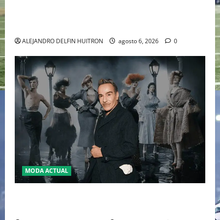
EL RETORNO DEL DÚO DINÁMICO: SERENA Y VENUS
WILLIAMS DISPUTARÁN LOS DOBLES EN CINCINNATI
2026
ALEJANDRO DELFIN HUITRON
agosto 6, 2026
0
MODA ACTUAL
LA MET GALA 2027 HOMENAJEARÁ A JOHN GALLIANO
MARCANDO EL REGRESO DEL REY DEL DRAMATISMO