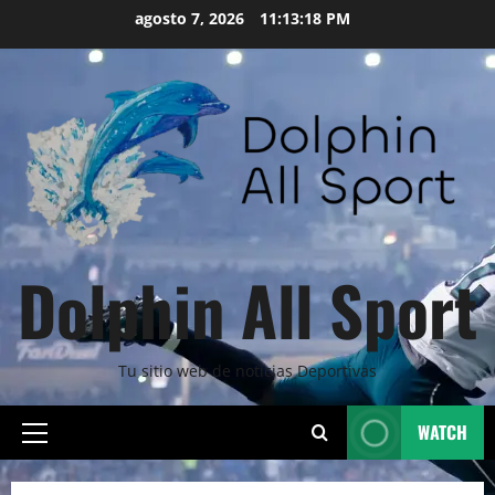
Skip
agosto 7, 2026
11:13:19 PM
to
content
Dolphin All Sport
Tu sitio web de noticias Deportivas
WATCH
Primary
Menu