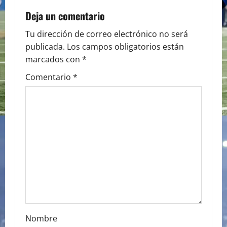
a
Deja un comentario
v
Tu dirección de correo electrónico no será
i
publicada.
Los campos obligatorios están
marcados con
*
g
Comentario
*
a
t
i
o
n
Nombre