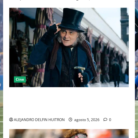
Cine
“EBENEZER” MARCA EL REGRESO DE JOHNNY DEPP A
HOLLYWOOD TRAS SU PASO POR EL CINE
INDEPENDIENTE EUROPEO
ALEJANDRO DELFIN HUITRON
agosto 5, 2026
0