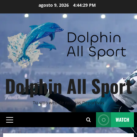
Skip
agosto 9, 2026
4:44:30 PM
to
content
Dolphin All Sport
Tu sitio web de noticias Deportivas
WATCH
Primary
Menu