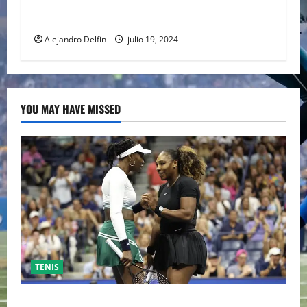
PELÍCULA ADENTRADA EN EL MUNDO DEL PING
PONG
Alejandro Delfin
julio 19, 2024
YOU MAY HAVE MISSED
TENIS
EL RETORNO DEL DÚO DINÁMICO: SERENA Y VENUS