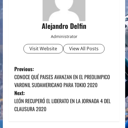
Alejandro Delfin
Administrator
Visit Website
View All Posts
P
Previous:
CONOCE QUÉ PAISES AVANZAN EN EL PREOLIMPICO
o
VARONIL SUDAMERICANO PARA TOKIO 2020
s
Next:
LEÓN RECUPERÓ EL LIDERATO EN LA JORNADA 4 DEL
t
CLAUSURA 2020
n