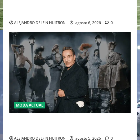
WILLIAMS DISPUTARÁN LOS DOBLES EN CINCINNATI
2026
ALEJANDRO DELFIN HUITRON
agosto 6, 2026
0
MODA ACTUAL
LA MET GALA 2027 HOMENAJEARÁ A JOHN GALLIANO
MARCANDO EL REGRESO DEL REY DEL DRAMATISMO
ALEJANDRO DELFIN HUITRON
agosto 5, 2026
0