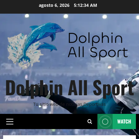
Skip
agosto 6, 2026
5:12:36 AM
to
content
Dolphin All Sport
Tu sitio web de noticias Deportivas
WATCH
Primary
Menu