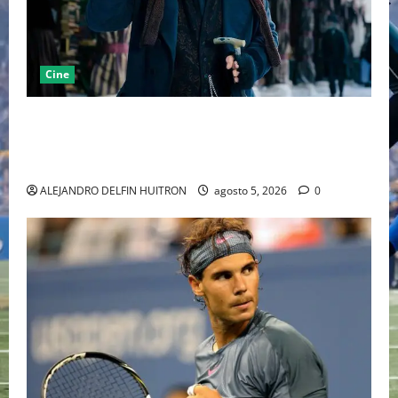
Cine
“EBENEZER” MARCA EL REGRESO DE JOHNNY DEPP A
HOLLYWOOD TRAS SU PASO POR EL CINE
INDEPENDIENTE EUROPEO
ALEJANDRO DELFIN HUITRON
agosto 5, 2026
0