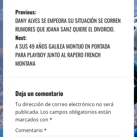
P
Previous:
DANY ALVES SE EMPEORA SU SITUACIÓN SE CORREN
o
RUMORES QUE JOANA SANZ QUIERE EL DIVORCIO.
s
Next:
A SUS 49 AÑOS GALILEA MONTIJO EN PORTADA
t
PARA PLAYBOY JUNTO AL RAPERO FRENCH
n
MONTANA
a
v
Deja un comentario
i
Tu dirección de correo electrónico no será
publicada.
Los campos obligatorios están
g
marcados con
*
a
Comentario
*