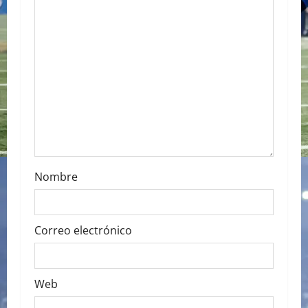
t
i
o
n
Nombre
Correo electrónico
Web