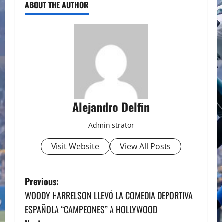
ABOUT THE AUTHOR
Alejandro Delfin
Administrator
Visit Website
View All Posts
P
Previous:
WOODY HARRELSON LLEVÓ LA COMEDIA DEPORTIVA
o
ESPAÑOLA “CAMPEONES” A HOLLYWOOD