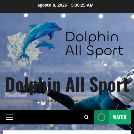
Skip
agosto 8, 2026
5:30:27 AM
to
content
Dolphin All Sport
Tu sitio web de noticias Deportivas
WATCH
Primary
Menu