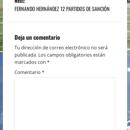
s
Next:
FERNANDO HERNÁNDEZ 12 PARTIDOS DE SANCIÓN
t
n
a
Deja un comentario
v
Tu dirección de correo electrónico no será
publicada.
Los campos obligatorios están
i
marcados con
*
g
Comentario
*
a
t
i
o