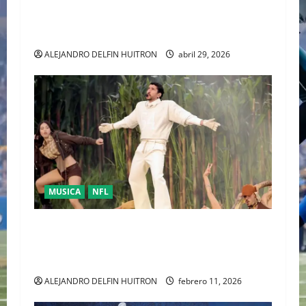
“TRAVIS KELCE Y TOMMY HILFIGER” LA NUEVA
DUPLA DEL “CLASSIC AMERICAN COOL”
ALEJANDRO DELFIN HUITRON
abril 29, 2026
MUSICA
NFL
LA UNIDAD COMO RESPUESTA POLÍTICA FUE
PRESENTADA POR BAD BUNNY EN EL SUPER
BOWL LX
ALEJANDRO DELFIN HUITRON
febrero 11, 2026