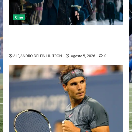
Cine
“EBENEZER” MARCA EL REGRESO DE JOHNNY DEPP A
HOLLYWOOD TRAS SU PASO POR EL CINE
INDEPENDIENTE EUROPEO
ALEJANDRO DELFIN HUITRON
agosto 5, 2026
0