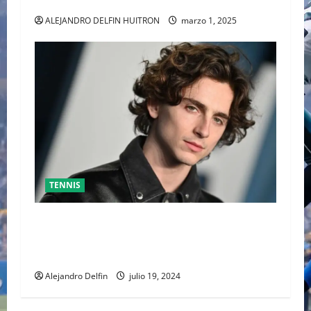
ALEJANDRO DAVIDOVICH Y TOMAS MACHAC
ALEJANDRO DELFIN HUITRON
marzo 1, 2025
TENNIS
TIMOTHÉE CHALAMET SERÁ PARTE DE UNA
PELÍCULA ADENTRADA EN EL MUNDO DEL PING
PONG
Alejandro Delfin
julio 19, 2024