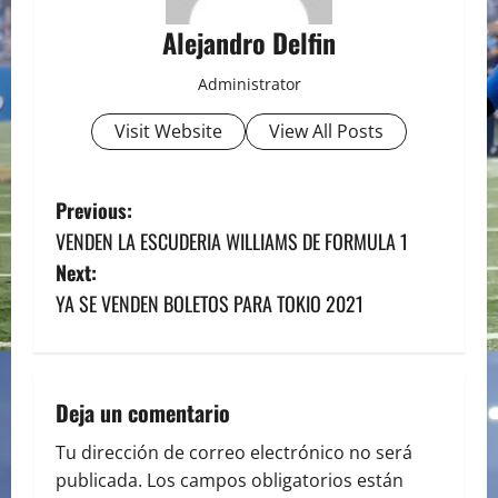
Alejandro Delfin
Administrator
Visit Website
View All Posts
P
Previous:
VENDEN LA ESCUDERIA WILLIAMS DE FORMULA 1
o
Next:
s
YA SE VENDEN BOLETOS PARA TOKIO 2021
t
n
Deja un comentario
a
Tu dirección de correo electrónico no será
publicada.
Los campos obligatorios están
v