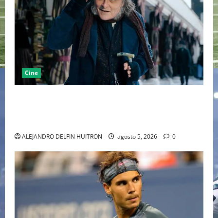
Cine
“EBENEZER” MARCA EL REGRESO DE JOHNNY DEPP A
HOLLYWOOD TRAS SU PASO POR EL CINE
INDEPENDIENTE EUROPEO
ALEJANDRO DELFIN HUITRON
agosto 5, 2026
0