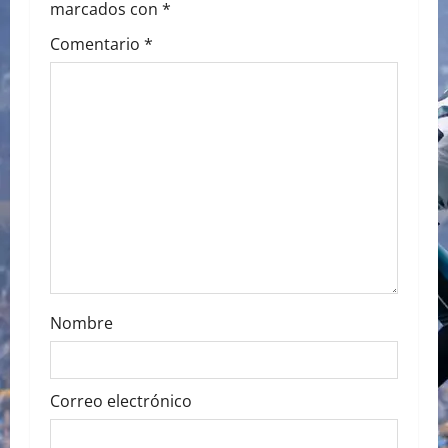
marcados con
*
i
Comentario
*
g
a
t
i
o
n
Nombre
Correo electrónico