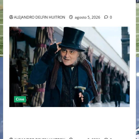
LA MET GALA 2027 HOMENAJEARÁ A JOHN GALLIANO
MARCANDO EL REGRESO DEL REY DEL DRAMATISMO
ALEJANDRO DELFIN HUITRON
agosto 5, 2026
0
Cine
“EBENEZER” MARCA EL REGRESO DE JOHNNY DEPP A
HOLLYWOOD TRAS SU PASO POR EL CINE
INDEPENDIENTE EUROPEO