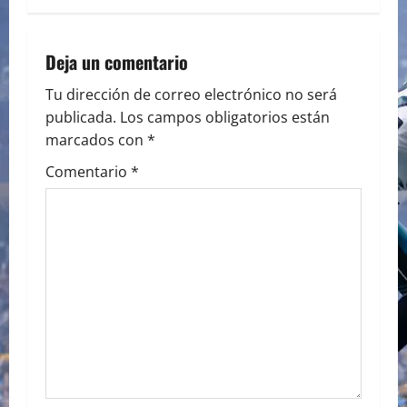
n
a
Deja un comentario
v
Tu dirección de correo electrónico no será
publicada.
Los campos obligatorios están
i
marcados con
*
g
Comentario
*
a
t
i
o
n