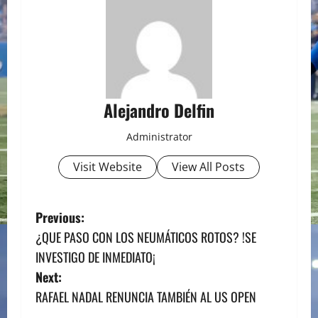
Alejandro Delfin
Administrator
Visit Website
View All Posts
P
Previous:
¿QUE PASO CON LOS NEUMÁTICOS ROTOS? !SE
o
INVESTIGO DE INMEDIATO¡
s
Next:
RAFAEL NADAL RENUNCIA TAMBIÉN AL US OPEN
t