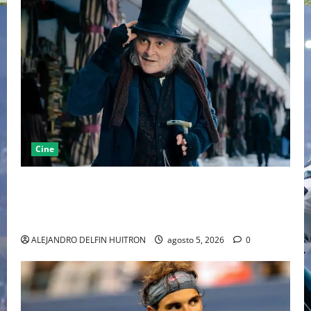
Cine
“EBENEZER” MARCA EL REGRESO DE JOHNNY DEPP A
HOLLYWOOD TRAS SU PASO POR EL CINE
INDEPENDIENTE EUROPEO
ALEJANDRO DELFIN HUITRON
agosto 5, 2026
0