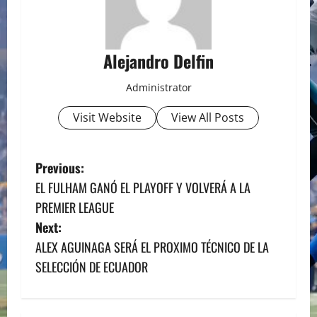
Alejandro Delfin
Administrator
Visit Website
View All Posts
P
Previous:
EL FULHAM GANÓ EL PLAYOFF Y VOLVERÁ A LA
o
PREMIER LEAGUE
s
Next:
ALEX AGUINAGA SERÁ EL PROXIMO TÉCNICO DE LA
t
SELECCIÓN DE ECUADOR
n