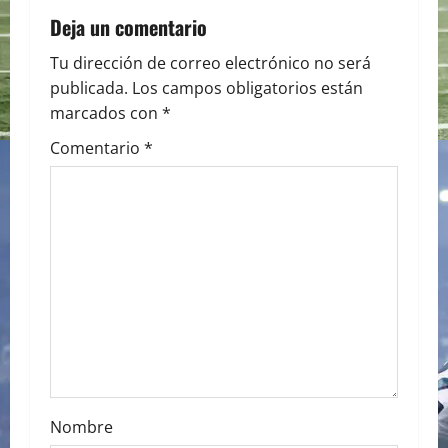
a
Deja un comentario
v
Tu dirección de correo electrónico no será
i
publicada.
Los campos obligatorios están
marcados con
*
g
Comentario
*
a
t
i
o
n
Nombre