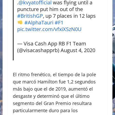
.
@kvyatofficial
was flying until a
puncture put him out of the
#BritishGP
, up 7 places in 12 laps
#AlphaTauri
#F1
pic.twitter.com/vfxiXSzN0U
— Visa Cash App RB F1 Team
(@visacashapprb)
August 4, 2020
El ritmo frenético, el tiempo de la pole
que marcó Hamilton fue 1,2 segundos
más bajo que el de 2019, aumentó el
desgaste y determinó que el último
segmento del Gran Premio resultara
particularmente duro para los