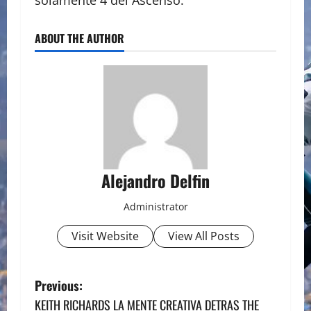
solamente 4 del Ascenso.
ABOUT THE AUTHOR
Alejandro Delfin
Administrator
Visit Website
View All Posts
P
Previous:
KEITH RICHARDS LA MENTE CREATIVA DETRAS THE