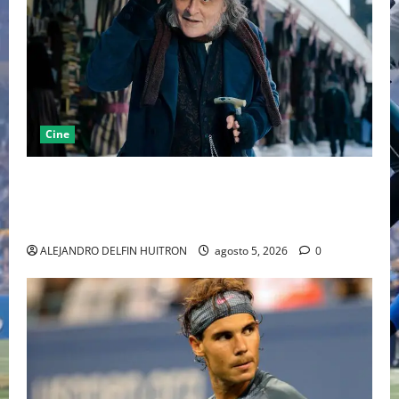
Cine
“EBENEZER” MARCA EL REGRESO DE JOHNNY DEPP A
HOLLYWOOD TRAS SU PASO POR EL CINE
INDEPENDIENTE EUROPEO
ALEJANDRO DELFIN HUITRON
agosto 5, 2026
0