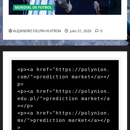
MUNDIAL DE FUTBOL
GIANNI INFANTINO Y LA FIFA, ENMEDIO DEL HURACAN
ALEJANDRO DELFIN HUITRON
julio 31, 2026
0
<p><a href="https://polynion.
com/">prediction market</a></
p>

<p><a href="https://polynion.
edu.pl/">prediction market</a
></p>

<p><a href="https://polynion.
mx/">prediction market</a></p
>
