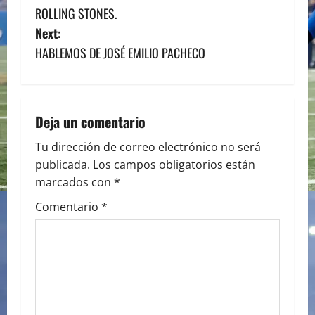
o
ROLLING STONES.
s
Next:
HABLEMOS DE JOSÉ EMILIO PACHECO
t
n
a
Deja un comentario
v
Tu dirección de correo electrónico no será
publicada.
Los campos obligatorios están
i
marcados con
*
g
Comentario
*
a
t
i