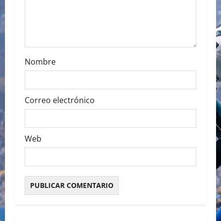
o
n
Nombre
Correo electrónico
Web