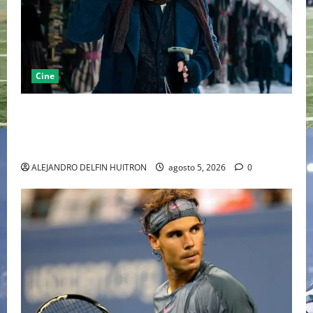
Cine
“EBENEZER” MARCA EL REGRESO DE JOHNNY DEPP A
HOLLYWOOD TRAS SU PASO POR EL CINE
INDEPENDIENTE EUROPEO
ALEJANDRO DELFIN HUITRON
agosto 5, 2026
0