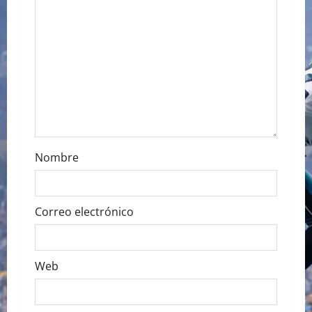
a
t
i
o
n
Nombre
Correo electrónico
Web