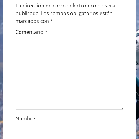
a
Tu dirección de correo electrónico no será
publicada.
Los campos obligatorios están
v
marcados con
*
i
Comentario
*
g
a
t
i
o
n
Nombre