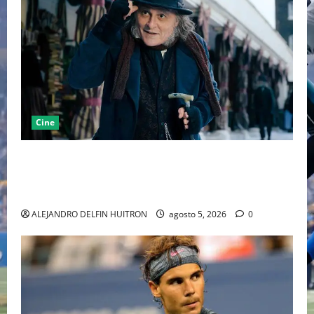
Cine
“EBENEZER” MARCA EL REGRESO DE JOHNNY DEPP A
HOLLYWOOD TRAS SU PASO POR EL CINE
INDEPENDIENTE EUROPEO
ALEJANDRO DELFIN HUITRON
agosto 5, 2026
0