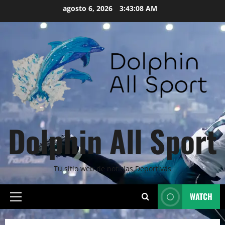
Skip
agosto 6, 2026
3:43:09 AM
to
content
Dolphin All Sport
Tu sitio web de noticias Deportivas
WATCH
Primary
Menu