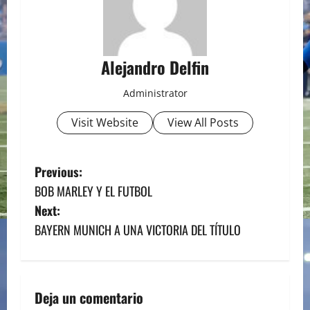
Alejandro Delfin
Administrator
Visit Website
View All Posts
P
Previous:
BOB MARLEY Y EL FUTBOL
o
Next:
s
BAYERN MUNICH A UNA VICTORIA DEL TÍTULO
t
n
Deja un comentario