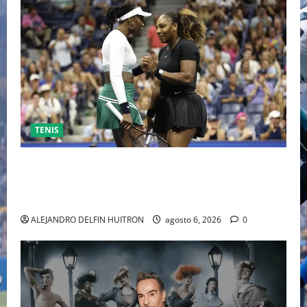
TENIS
EL RETORNO DEL DÚO DINÁMICO: SERENA Y VENUS
WILLIAMS DISPUTARÁN LOS DOBLES EN CINCINNATI
2026
ALEJANDRO DELFIN HUITRON
agosto 6, 2026
0