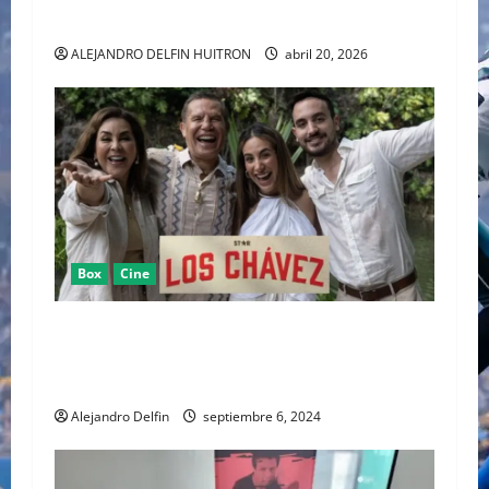
Y EL CAOS DE “EUPHORIA”
ALEJANDRO DELFIN HUITRON
abril 20, 2026
Box
Cine
EL 11 DE SEPTIEMBRE DISNEY+ ESTRENA EL
REALITY DE LA LEYENDA DEL BOXEO MEXICANO
“LOS CHÁVEZ”
Alejandro Delfin
septiembre 6, 2024