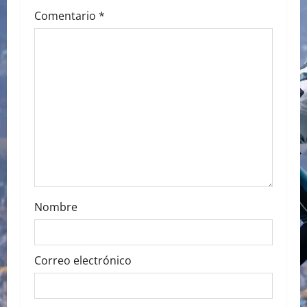
i
Comentario
*
g
a
t
i
o
n
Nombre
Correo electrónico