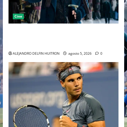
Cine
“EBENEZER” MARCA EL REGRESO DE JOHNNY DEPP A
HOLLYWOOD TRAS SU PASO POR EL CINE
INDEPENDIENTE EUROPEO
ALEJANDRO DELFIN HUITRON
agosto 5, 2026
0