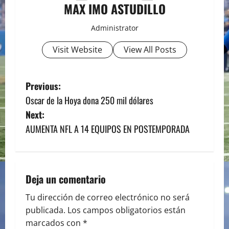
MAX IMO ASTUDILLO
Administrator
Visit Website
View All Posts
P
Previous:
Oscar de la Hoya dona 250 mil dólares
o
Next:
s
AUMENTA NFL A 14 EQUIPOS EN POSTEMPORADA
t
n
Deja un comentario
a
Tu dirección de correo electrónico no será
publicada.
Los campos obligatorios están
v
marcados con
*