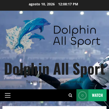
Skip
agosto 10, 2026
12:08:18 PM
to
content
Dolphin All Sport
Tu sitio web de noticias Deportivas
WATCH
Primary
Menu