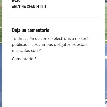
s
ARIZONA SEAN ELLIOT
t
n
a
Deja un comentario
v
Tu dirección de correo electrónico no será
publicada.
Los campos obligatorios están
i
marcados con
*
g
Comentario
*
a
t
i
o