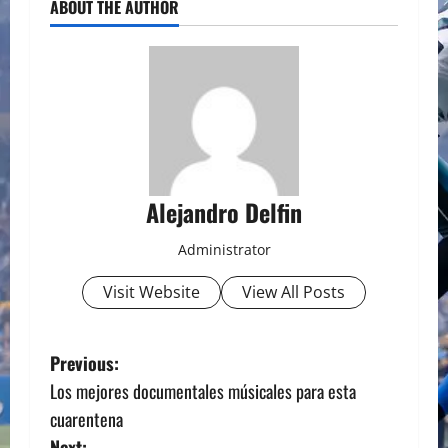
ABOUT THE AUTHOR
Alejandro Delfin
Administrator
Visit Website
View All Posts
P
Previous:
Los mejores documentales músicales para esta
o
cuarentena
Next: