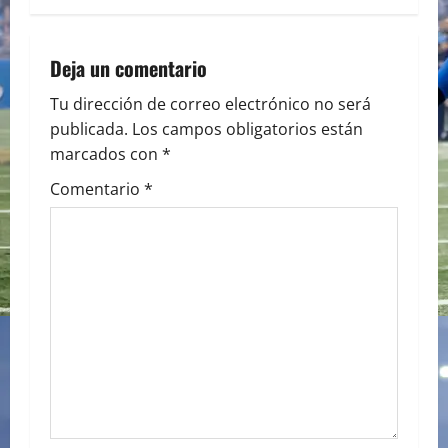
t
n
Deja un comentario
a
Tu dirección de correo electrónico no será
publicada.
Los campos obligatorios están
v
marcados con
*
i
Comentario
*
g
a
t
i
o
n