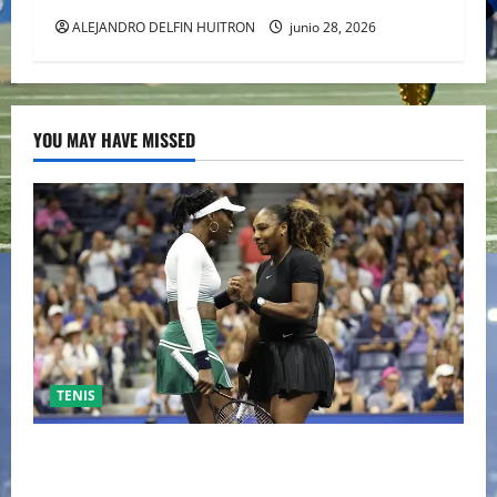
ALEJANDRO DELFIN HUITRON
junio 28, 2026
YOU MAY HAVE MISSED
TENIS
EL RETORNO DEL DÚO DINÁMICO: SERENA Y VENUS
WILLIAMS DISPUTARÁN LOS DOBLES EN CINCINNATI