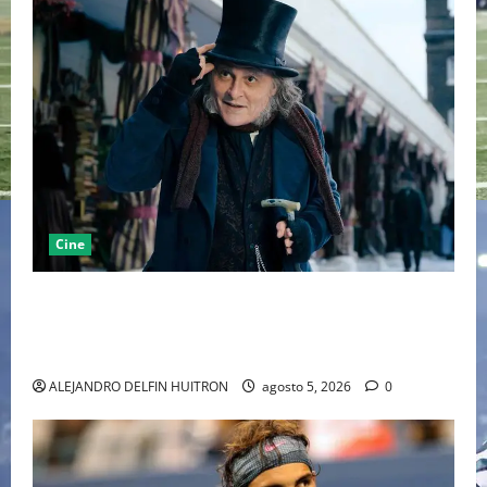
Cine
“EBENEZER” MARCA EL REGRESO DE JOHNNY DEPP A
HOLLYWOOD TRAS SU PASO POR EL CINE
INDEPENDIENTE EUROPEO
ALEJANDRO DELFIN HUITRON
agosto 5, 2026
0