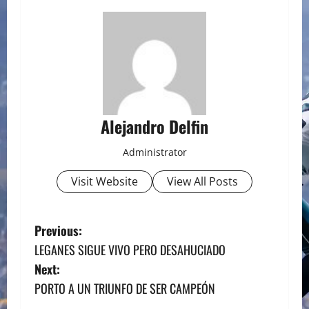
Alejandro Delfin
Administrator
Visit Website
View All Posts
P
Previous:
LEGANES SIGUE VIVO PERO DESAHUCIADO
o
Next:
s
PORTO A UN TRIUNFO DE SER CAMPEÓN