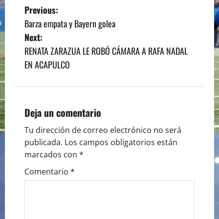
P
Previous:
Barza empata y Bayern golea
o
Next:
s
RENATA ZARAZUA LE ROBÓ CÁMARA A RAFA NADAL
EN ACAPULCO
t
n
a
Deja un comentario
v
Tu dirección de correo electrónico no será
publicada.
Los campos obligatorios están
i
marcados con
*
g
Comentario
*
a
t