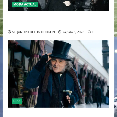
MODA ACTUAL
LA MET GALA 2027 HOMENAJEARÁ A JOHN GALLIANO
MARCANDO EL REGRESO DEL REY DEL DRAMATISMO
ALEJANDRO DELFIN HUITRON
agosto 5, 2026
0
Cine
“EBENEZER” MARCA EL REGRESO DE JOHNNY DEPP A