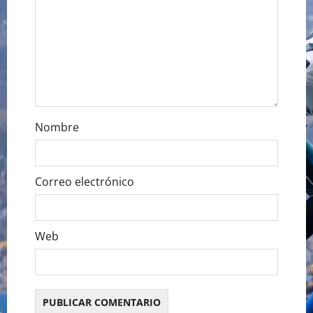
i
o
n
Nombre
Correo electrónico
Web