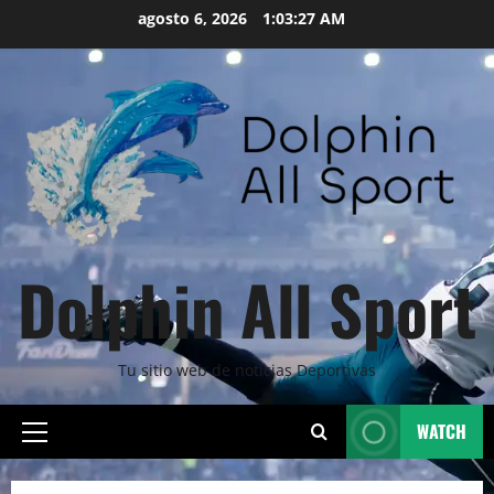
Skip
agosto 6, 2026
1:03:28 AM
to
content
Dolphin All Sport
Tu sitio web de noticias Deportivas
WATCH
Primary
Menu