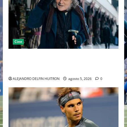
Cine
“EBENEZER” MARCA EL REGRESO DE JOHNNY DEPP A
HOLLYWOOD TRAS SU PASO POR EL CINE
INDEPENDIENTE EUROPEO
ALEJANDRO DELFIN HUITRON
agosto 5, 2026
0