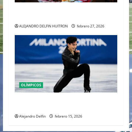
MILANO CORTINA 2026 DICE “ADIÓS” EN
VERONA CON EL LEGADO DE LA MODA ALPINA
ALEJANDRO DELFIN HUITRON
febrero 27, 2026
OLÍMPICOS
Donovan Carrillo cierra su participación en la
final olímpica de Milán con sello mexicano
Alejandro Delfin
febrero 15, 2026