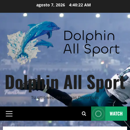
Skip
agosto 7, 2026
4:40:23 AM
to
content
Dolphin All Sport
Tu sitio web de noticias Deportivas
WATCH
Primary
Menu