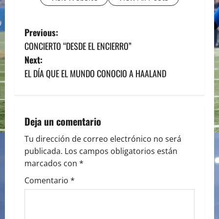
P
Previous:
CONCIERTO “DESDE EL ENCIERRO”
o
Next:
s
EL DÍA QUE EL MUNDO CONOCIO A HAALAND
t
n
Deja un comentario
a
Tu dirección de correo electrónico no será
publicada.
Los campos obligatorios están
v
marcados con
*
i
Comentario
*
g