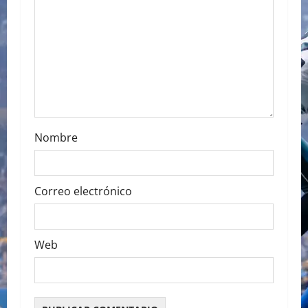
a
t
i
o
n
Nombre
Correo electrónico
Web