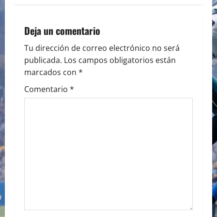
n
a
Deja un comentario
v
Tu dirección de correo electrónico no será
publicada.
Los campos obligatorios están
i
marcados con
*
g
Comentario
*
a
t
i
o
n