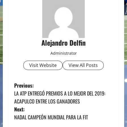
Alejandro Delfin
Administrator
Visit Website
View All Posts
P
Previous:
LA ATP ENTREGÓ PREMIOS A LO MEJOR DEL 2019:
o
ACAPULCO ENTRE LOS GANADORES
s
Next:
NADAL CAMPEÓN MUNDIAL PARA LA FIT
t