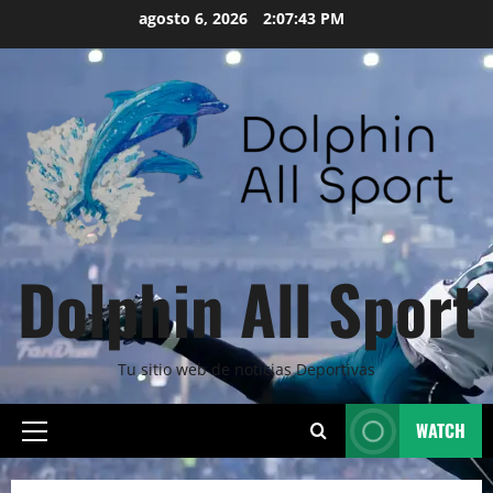
Skip
agosto 6, 2026
2:07:45 PM
to
content
Dolphin All Sport
Tu sitio web de noticias Deportivas
WATCH
Primary
Menu