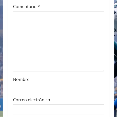
g
Comentario
*
a
t
i
o
n
Nombre
Correo electrónico