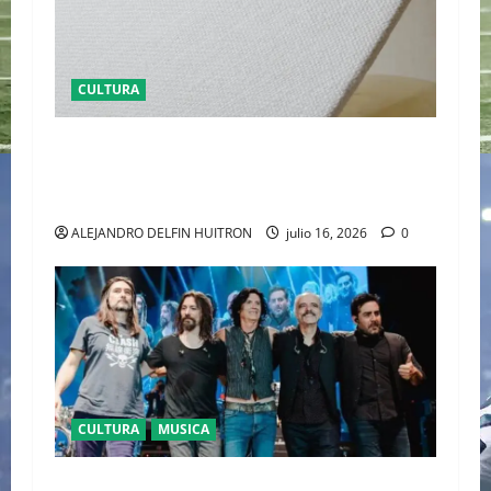
CULTURA
EL LATIDO DE LA TIERRA CARTIER REVELA ‘EL
CORO DE LAS PIEDRAS’, SU NUEVA SINFONÍA
DE ALTA JOYERÍA
ALEJANDRO DELFIN HUITRON
julio 16, 2026
0
CULTURA
MUSICA
CAIFANES TOMA EL ESTADIO GNP SEGUROS EN