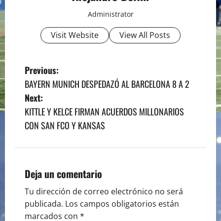
Administrator
Visit Website
View All Posts
P
Previous:
BAYERN MUNICH DESPEDAZÓ AL BARCELONA 8 A 2
o
Next:
s
KITTLE Y KELCE FIRMAN ACUERDOS MILLONARIOS
CON SAN FCO Y KANSAS
t
n
a
Deja un comentario
v
Tu dirección de correo electrónico no será
publicada.
Los campos obligatorios están
i
marcados con
*