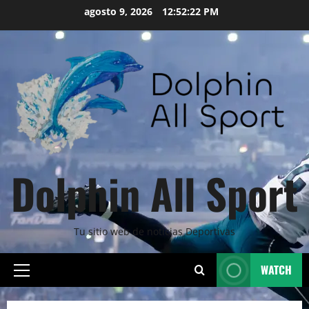
Skip
agosto 9, 2026
12:52:23 PM
to
content
Dolphin All Sport
Tu sitio web de noticias Deportivas
WATCH
Primary
Menu