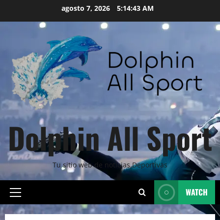
Skip
agosto 7, 2026
5:14:44 AM
to
content
Dolphin All Sport
Tu sitio web de noticias Deportivas
WATCH
Primary
Menu