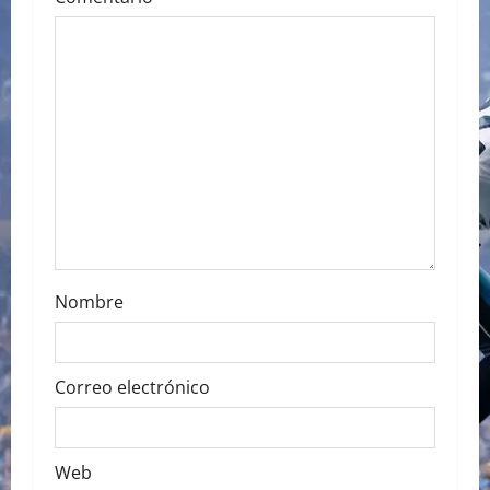
g
a
t
i
o
n
Nombre
Correo electrónico
Web