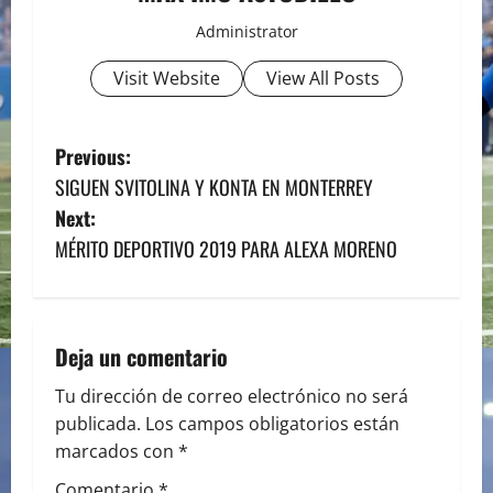
Administrator
Visit Website
View All Posts
P
Previous:
SIGUEN SVITOLINA Y KONTA EN MONTERREY
o
Next:
s
MÉRITO DEPORTIVO 2019 PARA ALEXA MORENO
t
n
Deja un comentario
a
Tu dirección de correo electrónico no será
publicada.
Los campos obligatorios están
v
marcados con
*
i
Comentario
*