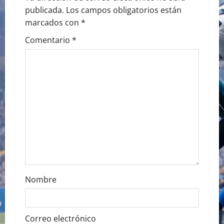
v
publicada.
Los campos obligatorios están
i
marcados con
*
g
Comentario
*
a
t
i
o
n
Nombre
Correo electrónico