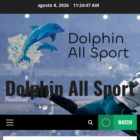
Skip
agosto 8, 2026
11:24:48 AM
to
content
Dolphin All Sport
Tu sitio web de noticias Deportivas
WATCH
Primary
Menu