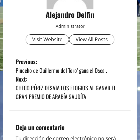
Alejandro Delfin
Administrator
Visit Website
View All Posts
P
Previous:
Pinocho de Guillermo del Toro’ gana el Oscar.
o
Next:
s
CHECO PÉREZ DESATA LOS ELOGIOS AL GANAR EL
GRAN PREMIO DE ARABÍA SAUDÍTA
t
n
a
Deja un comentario
Tu dirección de correo electrónico no será