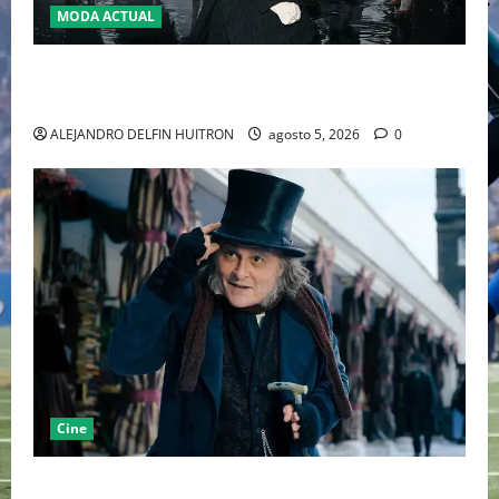
MODA ACTUAL
LA MET GALA 2027 HOMENAJEARÁ A JOHN GALLIANO
MARCANDO EL REGRESO DEL REY DEL DRAMATISMO
ALEJANDRO DELFIN HUITRON
agosto 5, 2026
0
Cine
“EBENEZER” MARCA EL REGRESO DE JOHNNY DEPP A