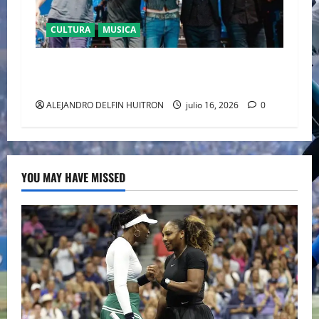
CULTURA
MUSICA
CAIFANES TOMA EL ESTADIO GNP SEGUROS EN
EL EPICENTRO DE LA IDENTIDAD MEXICANA
ALEJANDRO DELFIN HUITRON
julio 16, 2026
0
YOU MAY HAVE MISSED