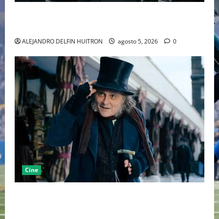
LA MET GALA 2027 HOMENAJEARÁ A JOHN GALLIANO
MARCANDO EL REGRESO DEL REY DEL DRAMATISMO
ALEJANDRO DELFIN HUITRON
agosto 5, 2026
0
Cine
“EBENEZER” MARCA EL REGRESO DE JOHNNY DEPP A
HOLLYWOOD TRAS SU PASO POR EL CINE