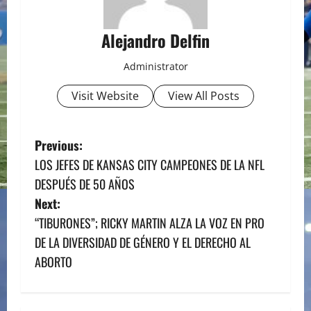
Alejandro Delfin
Administrator
Visit Website
View All Posts
P
Previous:
LOS JEFES DE KANSAS CITY CAMPEONES DE LA NFL
o
DESPUÉS DE 50 AÑOS
s
Next:
“TIBURONES”; RICKY MARTIN ALZA LA VOZ EN PRO
t
DE LA DIVERSIDAD DE GÉNERO Y EL DERECHO AL
n
ABORTO
a