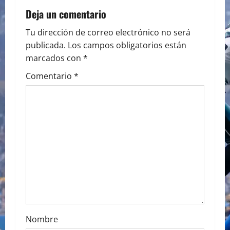
v
Deja un comentario
i
Tu dirección de correo electrónico no será
publicada.
Los campos obligatorios están
g
marcados con
*
a
Comentario
*
t
i
o
n
Nombre