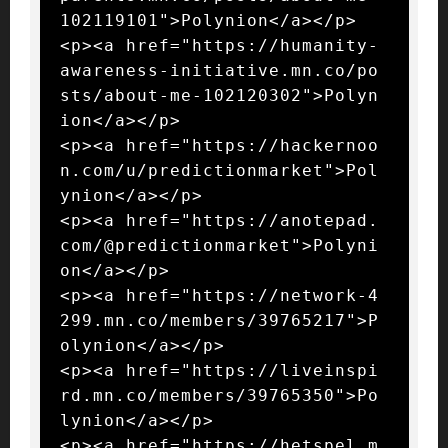
102119101">Polynion</a></p>

<p><a href="https://humanity-
awareness-initiative.mn.co/po
sts/about-me-102120302">Polyn
ion</a></p>

<p><a href="https://hackernoo
n.com/u/predictionmarket">Pol
ynion</a></p>

<p><a href="https://anotepad.
com/@predictionmarket">Polyni
on</a></p>

<p><a href="https://network-4
299.mn.co/members/39765217">P
olynion</a></p>

<p><a href="https://liveinspi
rd.mn.co/members/39765350">Po
lynion</a></p>

<p><a href="https://hetspel.m