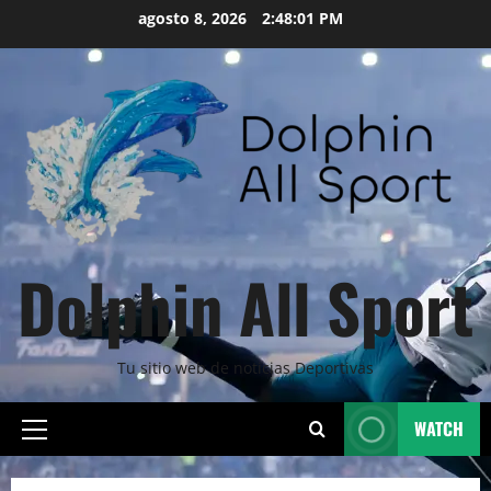
Skip
agosto 8, 2026
2:48:02 PM
to
content
Dolphin All Sport
Tu sitio web de noticias Deportivas
WATCH
Primary
Menu