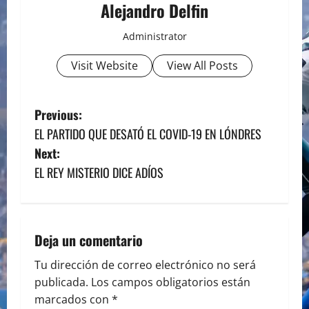
Alejandro Delfin
Administrator
Visit Website
View All Posts
P
Previous:
EL PARTIDO QUE DESATÓ EL COVID-19 EN LÓNDRES
o
Next:
s
EL REY MISTERIO DICE ADÍOS
t
n
Deja un comentario
a
Tu dirección de correo electrónico no será
publicada.
Los campos obligatorios están
v
marcados con
*