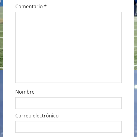
i
Comentario
*
g
a
t
i
o
n
Nombre
Correo electrónico