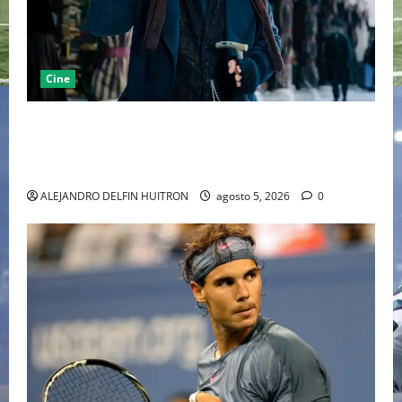
Cine
“EBENEZER” MARCA EL REGRESO DE JOHNNY DEPP A
HOLLYWOOD TRAS SU PASO POR EL CINE
INDEPENDIENTE EUROPEO
ALEJANDRO DELFIN HUITRON
agosto 5, 2026
0