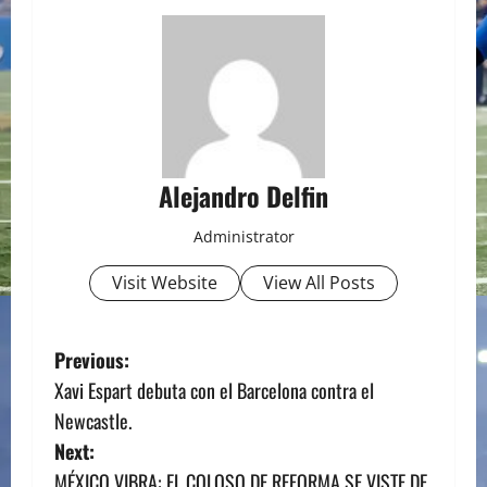
Alejandro Delfin
Administrator
Visit Website
View All Posts
P
Previous:
Xavi Espart debuta con el Barcelona contra el
o
Newcastle.
s
Next:
MÉXICO VIBRA: EL COLOSO DE REFORMA SE VISTE DE