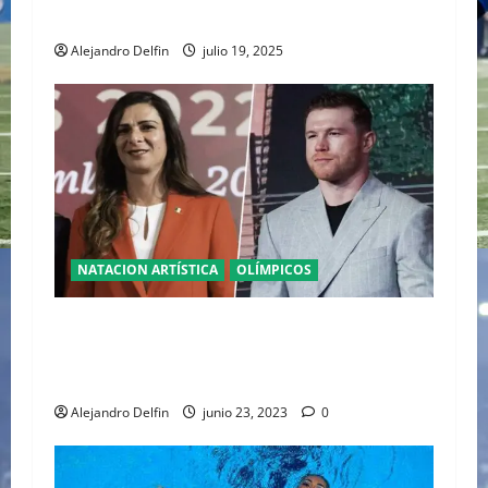
ESTEREOTIPOS
Alejandro Delfin
julio 19, 2025
NATACION ARTÍSTICA
OLÍMPICOS
LA PROPUESTA DE CAMBIAR EL NOMBRE DE
ANA GABRIELA GUEVARA POR EL DEL “CANELO”
ÁLVAREZ A CIUDAD DEPORTIVA MEXIQUENSE
Alejandro Delfin
junio 23, 2023
0