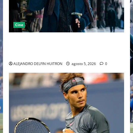
Cine
“EBENEZER” MARCA EL REGRESO DE JOHNNY DEPP A
HOLLYWOOD TRAS SU PASO POR EL CINE
INDEPENDIENTE EUROPEO
ALEJANDRO DELFIN HUITRON
agosto 5, 2026
0