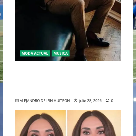
MODA ACTUAL
MUSICA
EL DEBUT DEL HEREDERO DEL POP EN EL
TEMPLO DEL TENIS “JAAFAR JACKSON”
CONQUISTA WIMBLEDON JUNTO A POLO RALPH
LAUREN
ALEJANDRO DELFIN HUITRON
julio 28, 2026
0