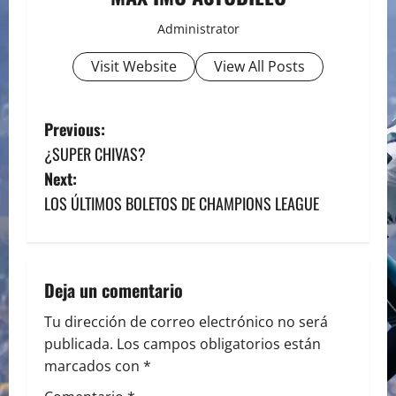
Administrator
Visit Website
View All Posts
P
Previous:
¿SUPER CHIVAS?
o
Next:
s
LOS ÚLTIMOS BOLETOS DE CHAMPIONS LEAGUE
t
n
Deja un comentario
a
Tu dirección de correo electrónico no será
publicada.
Los campos obligatorios están
v
marcados con
*
i