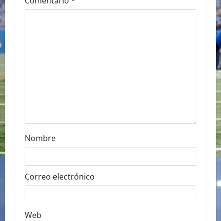
Comentario
*
g
a
t
i
o
n
Nombre
Correo electrónico
Web