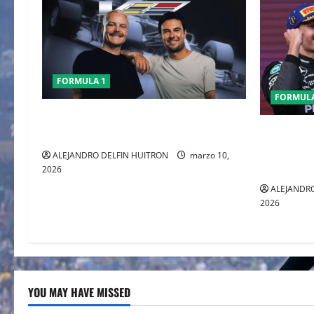
FORMULA 1
FORMULA
CHECO PERÈZ CRITICA LA FORMULA 1
GEORGE R
TRAS EL GP DE AUSTRALIA
AUSTRALI
ALEJANDRO DELFIN HUITRON
marzo 10,
CARRERA
2026
ALEJANDRO
2026
YOU MAY HAVE MISSED