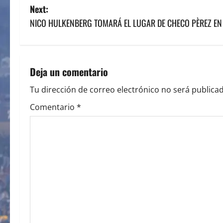
o
Next:
s
NICO HULKENBERG TOMARÁ EL LUGAR DE CHECO PÈREZ EN
t
n
Deja un comentario
a
Tu dirección de correo electrónico no será publicad
v
Comentario
*
i
g
a
t
i