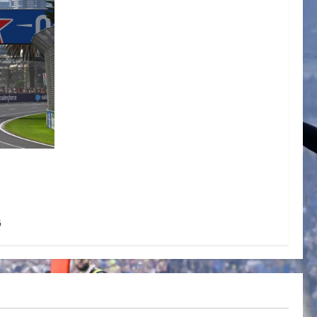
one bajo
FIA
6