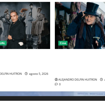
UAL
Cine
LA 2027 HOMENAJEARÁ A
“EBENEZER” MARCA EL REGR
IANO MARCANDO EL REGRESO
JOHNNY DEPP A HOLLYWOOD
EL DRAMATISMO
PASO POR EL CINE INDEPEND
EUROPEO
DELFIN HUITRON
agosto 5, 2026
ALEJANDRO DELFIN HUITRON
0