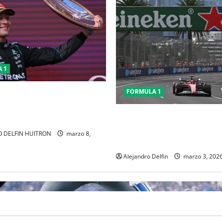
 1
FORMULA 1
USSELL GANO EL GP DE
A, CHECO TERMINO LA
Conflicto en Medio Oriente p
análisis calendario de la F1; 
 DELFIN HUITRON
marzo 8,
prioriza seguridad
Alejandro Delfin
marzo 3, 202