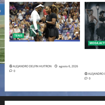
TENIS
MODA ACT
EL RETORNO DEL DÚO DINÁMICO:
SERENA Y VENUS WILLIAMS DISPUTARÁN
LA MET GA
LOS DOBLES EN CINCINNATI 2026
JOHN GALL
DEL REY D
ALEJANDRO DELFIN HUITRON
agosto 6, 2026
0
ALEJANDRO 
0