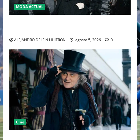
MODA ACTUAL
LA MET GALA 2027 HOMENAJEARÁ A JOHN GALLIANO
MARCANDO EL REGRESO DEL REY DEL DRAMATISMO
ALEJANDRO DELFIN HUITRON
agosto 5, 2026
0
Cine
“EBENEZER” MARCA EL REGRESO DE JOHNNY DEPP A