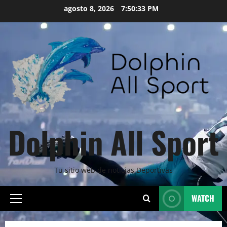
Skip
agosto 8, 2026
7:50:35 PM
to
content
Dolphin All Sport
Tu sitio web de noticias Deportivas
WATCH
Primary
Menu