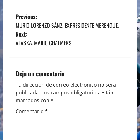
P
Previous:
MURIO LORENZO SÁNZ, EXPRESIDENTE MERENGUE.
o
Next:
s
ALASKA. MARIO CHALMERS
t
n
Deja un comentario
a
Tu dirección de correo electrónico no será
publicada.
Los campos obligatorios están
v
marcados con
*
i
Comentario
*
g
a