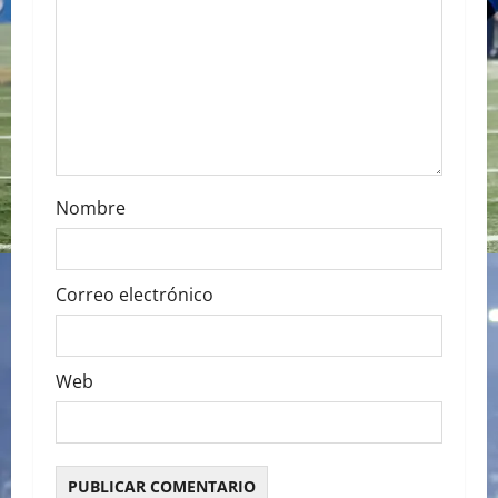
t
i
o
n
Nombre
Correo electrónico
Web