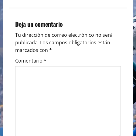
t
n
a
Deja un comentario
v
Tu dirección de correo electrónico no será
publicada.
Los campos obligatorios están
i
marcados con
*
g
Comentario
*
a
t
i
o
n