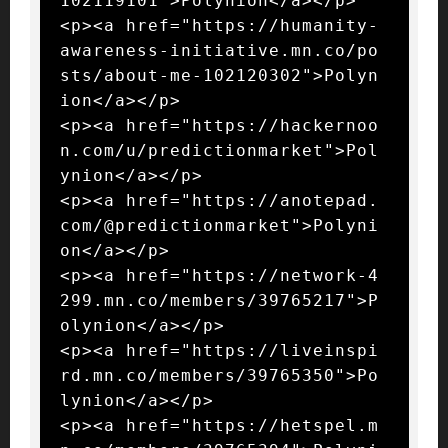
102119101">Polynion</a></p>

<p><a href="https://humanity-
awareness-initiative.mn.co/po
sts/about-me-102120302">Polyn
ion</a></p>

<p><a href="https://hackernoo
n.com/u/predictionmarket">Pol
ynion</a></p>

<p><a href="https://anotepad.
com/@predictionmarket">Polyni
on</a></p>

<p><a href="https://network-4
299.mn.co/members/39765217">P
olynion</a></p>

<p><a href="https://liveinspi
rd.mn.co/members/39765350">Po
lynion</a></p>

<p><a href="https://hetspel.m