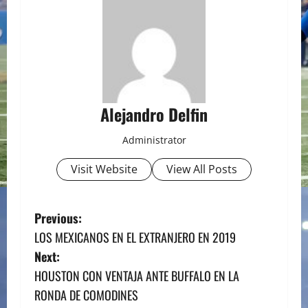
Alejandro Delfin
Administrator
Visit Website
View All Posts
P
Previous:
LOS MEXICANOS EN EL EXTRANJERO EN 2019
o
Next:
s
HOUSTON CON VENTAJA ANTE BUFFALO EN LA
RONDA DE COMODINES