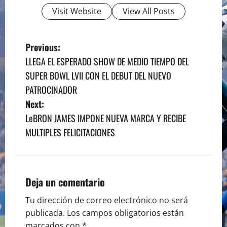
Visit Website
View All Posts
P
Previous:
LLEGA EL ESPERADO SHOW DE MEDIO TIEMPO DEL
o
SUPER BOWL LVII CON EL DEBUT DEL NUEVO
s
PATROCINADOR
Next:
t
LeBRON JAMES IMPONE NUEVA MARCA Y RECIBE
n
MULTIPLES FELICITACIONES
a
v
Deja un comentario
i
Tu dirección de correo electrónico no será
publicada.
Los campos obligatorios están
g
marcados con
*