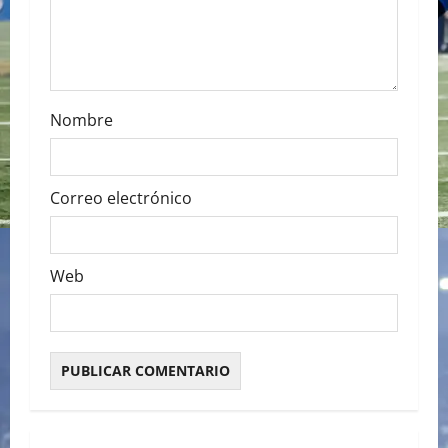
o
n
Nombre
Correo electrónico
Web