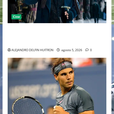
Cine
“EBENEZER” MARCA EL REGRESO DE JOHNNY DEPP A
HOLLYWOOD TRAS SU PASO POR EL CINE
INDEPENDIENTE EUROPEO
ALEJANDRO DELFIN HUITRON
agosto 5, 2026
0