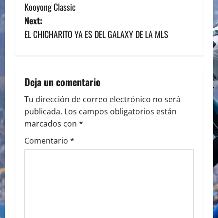
o
Kooyong Classic
s
Next:
EL CHICHARITO YA ES DEL GALAXY DE LA MLS
t
n
a
Deja un comentario
v
Tu dirección de correo electrónico no será
publicada.
Los campos obligatorios están
i
marcados con
*
g
Comentario
*
a
t
i