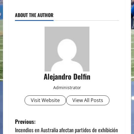
ABOUT THE AUTHOR
Alejandro Delfin
Administrator
Visit Website
View All Posts
P
Previous:
Incendios en Australia afectan partidos de exhibición