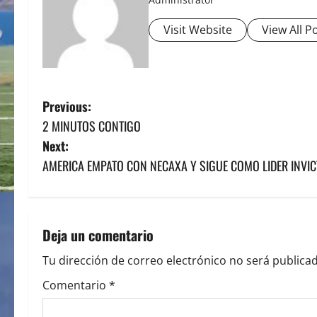
Visit Website
View All P
P
Previous:
2 MINUTOS CONTIGO
o
Next:
s
AMERICA EMPATO CON NECAXA Y SIGUE COMO LIDER INVI
t
n
Deja un comentario
a
Tu dirección de correo electrónico no será publicad
v
Comentario
*