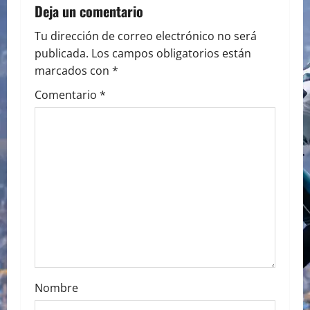
a
Deja un comentario
v
Tu dirección de correo electrónico no será
publicada.
Los campos obligatorios están
i
marcados con
*
g
Comentario
*
a
t
i
o
n
Nombre