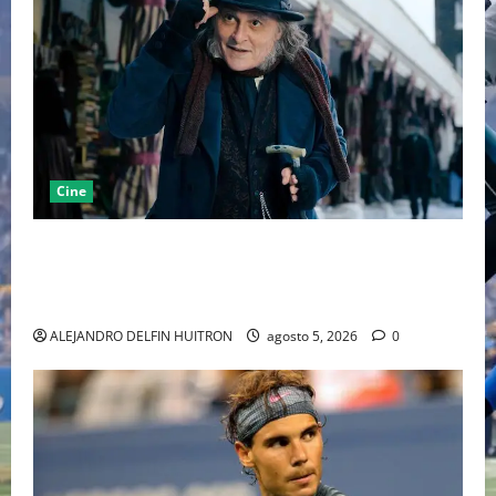
Cine
“EBENEZER” MARCA EL REGRESO DE JOHNNY DEPP A
HOLLYWOOD TRAS SU PASO POR EL CINE
INDEPENDIENTE EUROPEO
ALEJANDRO DELFIN HUITRON
agosto 5, 2026
0