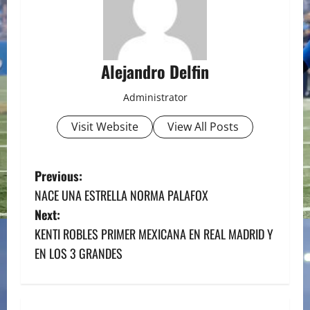
Alejandro Delfin
Administrator
Visit Website
View All Posts
P
Previous:
NACE UNA ESTRELLA NORMA PALAFOX
o
Next:
s
KENTI ROBLES PRIMER MEXICANA EN REAL MADRID Y
EN LOS 3 GRANDES
t
n