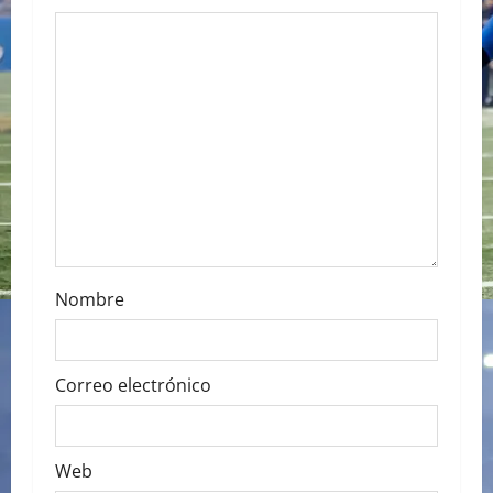
g
a
t
i
o
n
Nombre
Correo electrónico
Web