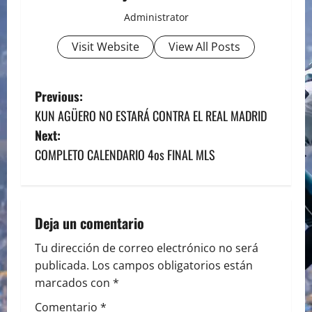
Administrator
Visit Website
View All Posts
P
Previous:
KUN AGÜERO NO ESTARÁ CONTRA EL REAL MADRID
o
Next:
s
COMPLETO CALENDARIO 4os FINAL MLS
t
n
Deja un comentario
a
Tu dirección de correo electrónico no será
publicada.
Los campos obligatorios están
v
marcados con
*
i
Comentario
*