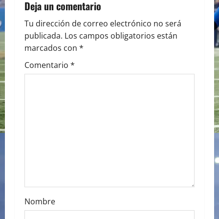
a
Deja un comentario
v
Tu dirección de correo electrónico no será
publicada.
Los campos obligatorios están
i
marcados con
*
g
Comentario
*
a
t
i
o
n
Nombre