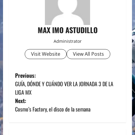
MAX IMO ASTUDILLO
Administrator
Visit Website
View All Posts
P
Previous:
GUÍA, DÓNDE Y CUÁNDO VER LA JORNADA 3 DE LA
o
LIGA MX
s
Next:
Cosmo’s Factory, el disco de la semana
t
n