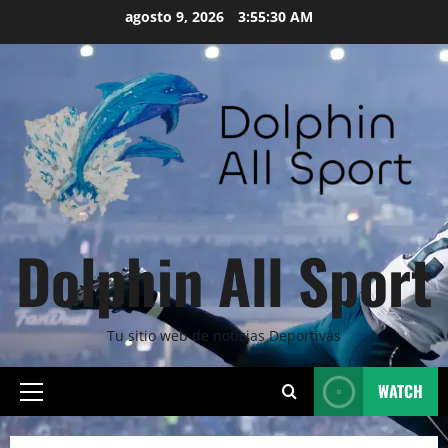
Skip
agosto 9, 2026
3:55:31 AM
to
content
Dolphin All Sport
Tu sitio web de noticias Deportivas
WATCH
Primary
Menu