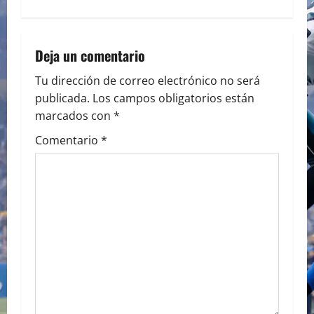
t
n
a
Deja un comentario
v
Tu dirección de correo electrónico no será
publicada.
Los campos obligatorios están
i
marcados con
*
g
Comentario
*
a
t
i
o
n