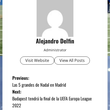
Alejandro Delfin
Administrator
Visit Website
View All Posts
P
Previous:
Las 5 grandes de Nadal en Madrid
o
Next:
s
Budapest tendrá la final de la UEFA Europa League
2022