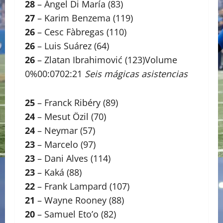
28
– Ángel Di María (83)
27
– Karim Benzema (119)
26
– Cesc Fàbregas (110)
26
– Luis Suárez (64)
26
– Zlatan Ibrahimović (123)Volume
0%00:0702:21
Seis mágicas asistencias
25
– Franck Ribéry (89)
24
– Mesut Özil (70)
24
– Neymar (57)
23
– Marcelo (97)
23
– Dani Alves (114)
23
– Kaká (88)
22
– Frank Lampard (107)
21
– Wayne Rooney (88)
20
– Samuel Eto’o (82)