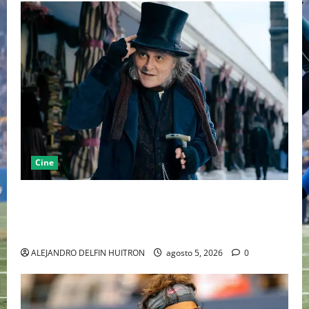
Cine
“EBENEZER” MARCA EL REGRESO DE JOHNNY DEPP A
HOLLYWOOD TRAS SU PASO POR EL CINE
INDEPENDIENTE EUROPEO
ALEJANDRO DELFIN HUITRON
agosto 5, 2026
0