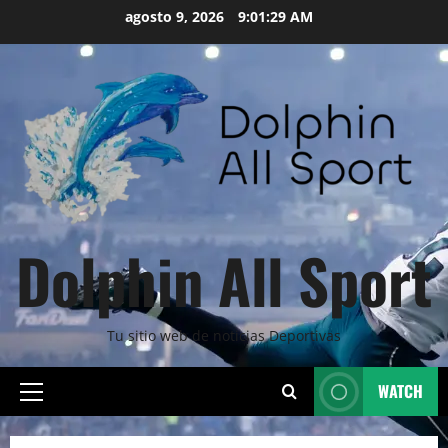
Skip
agosto 9, 2026
9:01:31 AM
to
content
Dolphin All Sport
Tu sitio web de noticias Deportivas
WATCH
Primary
Menu