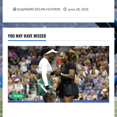
URUGUAY FUERA DEL MUNDIAL
ALEJANDRO DELFIN HUITRON
junio 28, 2026
YOU MAY HAVE MISSED
TENIS
EL RETORNO DEL DÚO DINÁMICO: SERENA Y VENUS
WILLIAMS DISPUTARÁN LOS DOBLES EN CINCINNATI